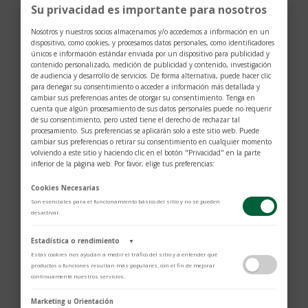
Su privacidad es importante para nosotros
ESFERA
Nosotros y nuestros socios almacenamos y/o accedemos a información en un
Esfera burdeos
dispositivo, como cookies, y procesamos datos personales, como identificadores
únicos e información estándar enviada por un dispositivo para publicidad y
contenido personalizado, medición de publicidad y contenido, investigación
CRISTAL
de audiencia y desarrollo de servicios. De forma alternativa, puede hacer clic
para denegar su consentimiento o acceder a información más detallada y
Cristal de zafiro abombado
cambiar sus preferencias antes de otorgar su consentimiento. Tenga en
cuenta que algún procesamiento de sus datos personales puede no requerir
de su consentimiento, pero usted tiene el derecho de rechazar tal
procesamiento. Sus preferencias se aplicarán solo a este sitio web. Puede
BRAZALETE
cambiar sus preferencias o retirar su consentimiento en cualquier momento
volviendo a este sitio y haciendo clic en el botón "Privacidad" en la parte
Brazalete de acero inoxidable de 3 eslabones
inferior de la página web. Por favor, elige tus preferencias:
con remaches con acabado pulido y satinado,
con el cierre de TUDOR «T‑fit»
Cookies Necesarias
Son esenciales para el funcionamiento básico del sitio y no se pueden
desactivar.
Estadística o rendimiento
▼
Estas cookies nos ayudan a medir el tráfico del sitio y a entender qué
productos o funciones resultan más populares, con el fin de mejorar
continuamente nuestros servicios.
Adobe Analytics
Marketing u Orientación