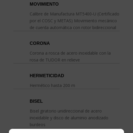
MOVIMIENTO
Calibre de Manufactura MT5400-U (Certificado
por el COSC y METAS) Movimiento mecánico
de cuerda automática con rotor bidireccional
CORONA
Corona a rosca de acero inoxidable con la
rosa de TUDOR en relieve
HERMETICIDAD
Hermético hasta 200 m
BISEL
Bisel giratorio unidireccional de acero
inoxidable y disco de aluminio anodizado
burdeos