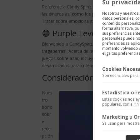
Su privacid
Referente a Candy Spinz hemos reunido lo conven
Nosotros y nuestros
las dineros así­ como los promociones de mayor
datos personales, co
Tratar sobre emocionantes torneos con el fin de
contenido personaliz
forma alternativa, p
🟣 Purple Level (Exclusiv
sus preferencias ant
personales puede no 
preferencias se aplic
Bienvenido a CandySpinz, la medio de moderno i
momento volviendo a e
tragaperras! ¡Acerca de nuestra página web form
elige tus preferencias
juegos sobre azar, incluyendo tragamonedas, ju
desarrollados para criterios líderes como NetEn
Cookies Necesa
Consideración dentro del
Son esenciales para 
Estadística o 
Nues
Estas cookies nos ay
tro
populares, con el fi
bono
sobr
Adobe Analytics
Marketing u Or
Utilizamos Adobe Analyt
e
Se usan para mostrar
interacciones de los usu
rece
Política de Privacid
pción