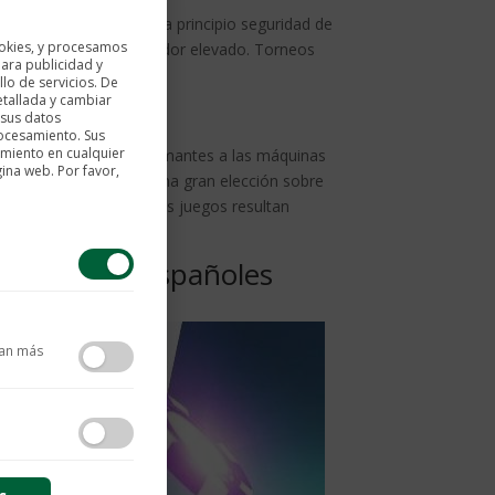
colección de juegos, la principio seguridad de
okies, y procesamos
pelo reintegro del jugador elevado. Torneos
ara publicidad y
.
lo de servicios. De
etallada y cambiar
 sus datos
rocesamiento. Sus
imiento en cualquier
nto, ¡sobre todo a los amantes a las máquinas
gina web. Por favor,
z. Candy Spinz brinda una gran elección sobre
ficientemente. Aquellos juegos resultan
 Jugadores Españoles
tan más
contenido y las