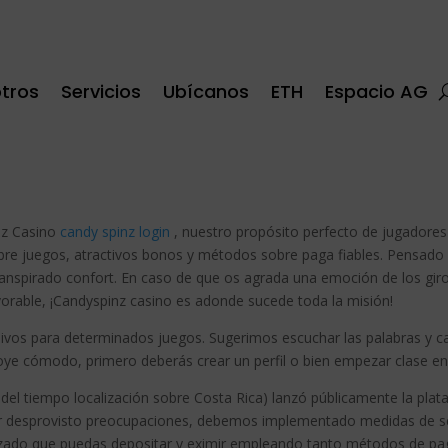
tros
Servicios
Ubícanos
ETH
Espacio AG
nz Casino
candy spinz login
, nuestro propósito perfecto de jugadores 
sobre juegos, atractivos bonos y métodos sobre paga fiables. Pensad
ranspirado confort.
En caso de que os agrada una emoción de los giro
vorable, ¡Candyspinz casino es adonde sucede toda la misión!
vos para determinados juegos. Sugerimos escuchar las palabras y car
ye cómodo, primero deberás crear un perfil o bien empezar clase en t
el tiempo localización sobre Costa Rica) lanzó públicamente la plata
par desprovisto preocupaciones, debemos implementado medidas de se
do que puedas depositar y eximir empleando tanto métodos de paga 