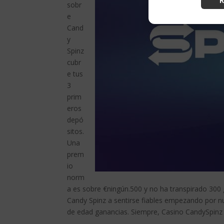
R
ContentSquare
sobr
Proporciona análisis ava
e
(anonimizadas o con excl
Política de Privacid
Cand
y
Spinz
cubr
e tus
3
prim
eros
depó
sitos.
Una
prem
io
norm
a es sobre €ningún.500 y no ha transpirado 300 g
Candy Spinz a sentirse fiables empezando por n
de edad ganancias. Siempre, Casino CandySpinz n