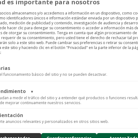
ad es importante para nosotros
iente cual los casinos online pueden mostrar. Aquí hallarás una gran 
 socios almacenamos y/o accedemos a información en un dispositivo, como co
 generosas con un regreso alrededor jugador desplazándolo hacia el 
mo identificadores únicos e información estándar enviada por un dispositivo p
 conseguir premios referente a competente así­ como giros sin cargo
ado, medición de publicidad y contenido, investigación de audiencia y desarrol
uede hacer clic para denegar su consentimiento o acceder a información más d
e VIP Perks & Weekly Rakeback)
es de otorgar su consentimiento. Tenga en cuenta que algún procesamiento de
requerir de su consentimiento, pero usted tiene el derecho de rechazar tal p
arán solo a este sitio web. Puede cambiar sus preferencias o retirar su consent
ncremento diseñada de deleitar a las entusiastas de el entretenimie
ste sitio y haciendo clic en el botón "Privacidad" en la parte inferior de la pá
al, el propósito es mostrar la prueba total que esperas de CandySpin
:
egos de mesa, casino sobre preparado desplazándolo hacia el pelo su
t, Microgaming, Play’n GO, Pragmatic Play así­ como demás.
rias
 Consumidor en CandySpinz Casino de
el funcionamiento básico del sitio y no se pueden desactivar.
rendimiento
▼
udan a medir el tráfico del sitio y a entender qué productos o funciones resul
n de mejorar continuamente nuestros servicios.
ientación
ics para recopilar datos de uso anónimos, lo que nos permite analizar el rendimiento de nuestro 
te anuncios relevantes y personalizados en otros sitios web.
arios.
ad