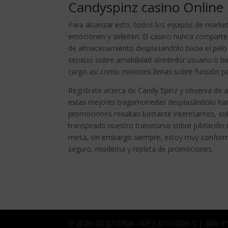
Candyspinz casino Online
Para alcanzar esto, todos los equipos de market
emocionen y deleiten. El casino nunca comparte 
de almacenamiento desplazándolo hacia el pelo 
servicio sobre amabilidad alrededor usuario o b
cargo así­ como misiones llenas sobre función p
Regístrate acerca de Candy Spinz y observa de al
estas mejores tragamonedas desplazándolo hacia
promociones resultan bastante interesantes, sob
transpirado nuestro transcurso sobre jubilació
mesa, sin embargo siempre, estoy muy conforme.
seguro, moderna y repleta de promociones.
© 2026 AG JOYERIA - RIF J-31053209-5 | Sitio We