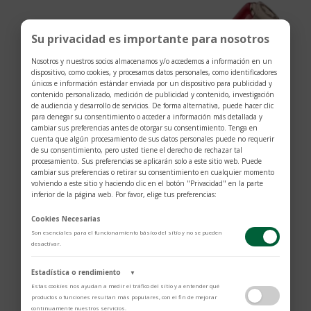
Su privacidad es importante para nosotros
Nosotros y nuestros socios almacenamos y/o accedemos a información en un
dispositivo, como cookies, y procesamos datos personales, como identificadores
únicos e información estándar enviada por un dispositivo para publicidad y
contenido personalizado, medición de publicidad y contenido, investigación
de audiencia y desarrollo de servicios. De forma alternativa, puede hacer clic
para denegar su consentimiento o acceder a información más detallada y
cambiar sus preferencias antes de otorgar su consentimiento. Tenga en
cuenta que algún procesamiento de sus datos personales puede no requerir
de su consentimiento, pero usted tiene el derecho de rechazar tal
procesamiento. Sus preferencias se aplicarán solo a este sitio web. Puede
cambiar sus preferencias o retirar su consentimiento en cualquier momento
volviendo a este sitio y haciendo clic en el botón "Privacidad" en la parte
inferior de la página web. Por favor, elige tus preferencias:
Cookies Necesarias
Son esenciales para el funcionamiento básico del sitio y no se pueden
desactivar.
Bolígrafo Marilyn Monroe Edición Especial Muses
Estadística o rendimiento
▼
$
1.370
Estas cookies nos ayudan a medir el tráfico del sitio y a entender qué
productos o funciones resultan más populares, con el fin de mejorar
continuamente nuestros servicios.