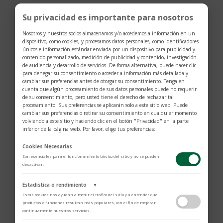
Su privacidad es importante para nosotros
Nosotros y nuestros socios almacenamos y/o accedemos a información en un
dispositivo, como cookies, y procesamos datos personales, como identificadores
únicos e información estándar enviada por un dispositivo para publicidad y
contenido personalizado, medición de publicidad y contenido, investigación
de audiencia y desarrollo de servicios. De forma alternativa, puede hacer clic
para denegar su consentimiento o acceder a información más detallada y
cambiar sus preferencias antes de otorgar su consentimiento. Tenga en
cuenta que algún procesamiento de sus datos personales puede no requerir
de su consentimiento, pero usted tiene el derecho de rechazar tal
procesamiento. Sus preferencias se aplicarán solo a este sitio web. Puede
cambiar sus preferencias o retirar su consentimiento en cualquier momento
volviendo a este sitio y haciendo clic en el botón "Privacidad" en la parte
inferior de la página web. Por favor, elige tus preferencias:
Cookies Necesarias
Son esenciales para el funcionamiento básico del sitio y no se pueden
desactivar.
Anillo oro amarillo 5 estrellas con diamantes
Estadística o rendimiento
▼
$
2.805
Estas cookies nos ayudan a medir el tráfico del sitio y a entender qué
productos o funciones resultan más populares, con el fin de mejorar
continuamente nuestros servicios.