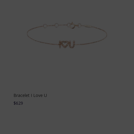
Bracelet I Love U
$
629