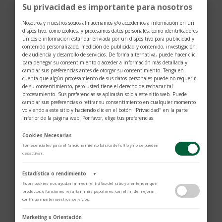
Su privacidad es importante para nosotros
mate, 120 muescas
Nosotros y nuestros socios almacenamos y/o accedemos a información en un
dispositivo, como cookies, y procesamos datos personales, como identificadores
ESFERA
únicos e información estándar enviada por un dispositivo para publicidad y
contenido personalizado, medición de publicidad y contenido, investigación
Azul, mate
de audiencia y desarrollo de servicios. De forma alternativa, puede hacer clic
para denegar su consentimiento o acceder a información más detallada y
cambiar sus preferencias antes de otorgar su consentimiento. Tenga en
CRISTAL
cuenta que algún procesamiento de sus datos personales puede no requerir
de su consentimiento, pero usted tiene el derecho de rechazar tal
Cristal de zafiro
procesamiento. Sus preferencias se aplicarán solo a este sitio web. Puede
cambiar sus preferencias o retirar su consentimiento en cualquier momento
volviendo a este sitio y haciendo clic en el botón "Privacidad" en la parte
inferior de la página web. Por favor, elige tus preferencias:
BRAZALETE
Correa de tejido azul de una sola pieza
Cookies Necesarias
Son esenciales para el funcionamiento básico del sitio y no se pueden
desactivar.
Estadística o rendimiento
▼
Estas cookies nos ayudan a medir el tráfico del sitio y a entender qué
productos o funciones resultan más populares, con el fin de mejorar
continuamente nuestros servicios.
Adobe Analytics
Marketing u Orientación