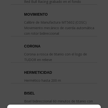
Red Bull Racing grabado en el fondo
MOVIMIENTO
Calibre de Manufactura MT5602 (COSC)
Movimiento mecánico de cuerda automática
con rotor bidireccional
CORONA
Corona a rosca de titanio con el logo de
TUDOR en relieve
HERMETICIDAD
Hermético hasta 200 m
BISEL
Bisel bidireccional 60 minutos de titanio con
disco de compuesto de carbono en negro