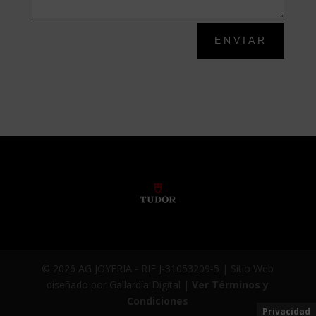
ENVIAR
© 2026 AG JOYERIA - RIF J-31053209-5 | Sitio Web
diseñado por Gallardía Digital |
Ver Términos y
Condiciones
Privacidad