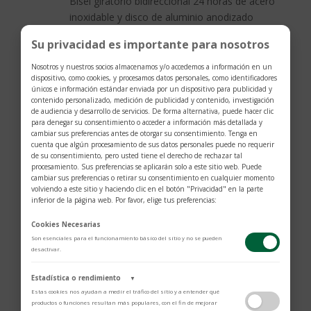
Bisel giratorio bidireccional 24 horas de acero
inoxidable y disco de aluminio anodizado
negro y burdeos mate
Su privacidad es importante para nosotros
Nosotros y nuestros socios almacenamos y/o accedemos a información en un
ESFERA
dispositivo, como cookies, y procesamos datos personales, como identificadores
únicos e información estándar enviada por un dispositivo para publicidad y
Negra, abombada, con marcadores de hora
contenido personalizado, medición de publicidad y contenido, investigación
con apliques dorados
de audiencia y desarrollo de servicios. De forma alternativa, puede hacer clic
para denegar su consentimiento o acceder a información más detallada y
cambiar sus preferencias antes de otorgar su consentimiento. Tenga en
cuenta que algún procesamiento de sus datos personales puede no requerir
CRISTAL
de su consentimiento, pero usted tiene el derecho de rechazar tal
procesamiento. Sus preferencias se aplicarán solo a este sitio web. Puede
Cristal de zafiro abombado
cambiar sus preferencias o retirar su consentimiento en cualquier momento
volviendo a este sitio y haciendo clic en el botón "Privacidad" en la parte
inferior de la página web. Por favor, elige tus preferencias:
BRAZALETE
Cookies Necesarias
Brazalete de acero inoxidable de 3 eslabones
Son esenciales para el funcionamiento básico del sitio y no se pueden
con remaches con acabado pulido y satinado,
desactivar.
con el cierre de TUDOR «T‑fit»
Estadística o rendimiento
▼
Estas cookies nos ayudan a medir el tráfico del sitio y a entender qué
productos o funciones resultan más populares, con el fin de mejorar