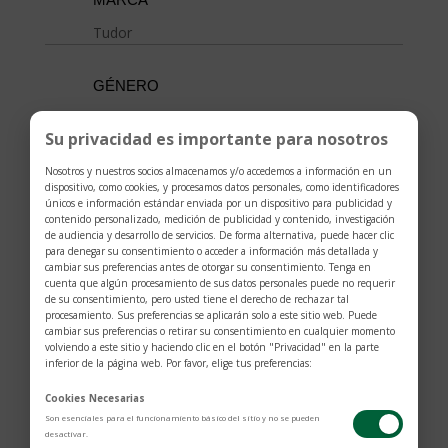
Tudor
GÉNERO
Hombre
Su privacidad es importante para nosotros
MOVIMIENTO
Nosotros y nuestros socios almacenamos y/o accedemos a información en un
dispositivo, como cookies, y procesamos datos personales, como identificadores
Movimiento automático con rotor bidireccional
únicos e información estándar enviada por un dispositivo para publicidad y
contenido personalizado, medición de publicidad y contenido, investigación
de audiencia y desarrollo de servicios. De forma alternativa, puede hacer clic
para denegar su consentimiento o acceder a información más detallada y
cambiar sus preferencias antes de otorgar su consentimiento. Tenga en
cuenta que algún procesamiento de sus datos personales puede no requerir
MATERIAL
de su consentimiento, pero usted tiene el derecho de rechazar tal
procesamiento. Sus preferencias se aplicarán solo a este sitio web. Puede
Acero
cambiar sus preferencias o retirar su consentimiento en cualquier momento
volviendo a este sitio y haciendo clic en el botón "Privacidad" en la parte
inferior de la página web. Por favor, elige tus preferencias:
VIDIRIO
Cookies Necesarias
Zafiro abombado
Son esenciales para el funcionamiento básico del sitio y no se pueden
desactivar.