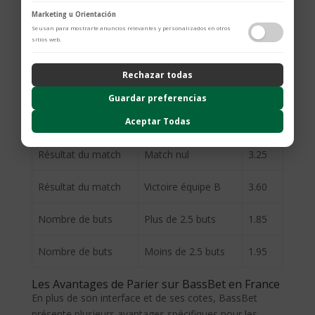
ou les cartons.
Adobe Analytics
Marketing u Orientación
Utilizamos Adobe Analytics para recopilar datos de uso anónimos, lo que
Se usan para mostrarte anuncios relevantes y personalizados en otros
nos permite analizar el rendimiento de nuestro contenido y las
Exemple des cotes proposées sur
sitios web.
interacciones de los usuarios.
un match de football
Política de Privacidad
Rechazar todas
ContentSquare
Type de Pari
Option
Cote
Proporciona análisis avanzado de la experiencia del usuario (UX),
Guardar preferencias
incluyendo mapas de calor, análisis de zona, grabaciones de sesión
(anonimizadas o con exclusión de datos sensibles) y análisis de
Aceptar Todas
Résultat du match
Victoire équipe A
2.10
formularios.
Política de Privacidad
Résultat du match
Match nul
3.25
Résultat du match
Victoire équipe B
3.60
Nombre de buts
Plus de 2.5 buts
1.85
Nombre de buts
Moins de 2.5 buts
1.95
Les Avantages de Parier sur BassBet en France
En plus de son interface et de ses cotes, BassBet
présente plusieurs avantages spécifiques pour les