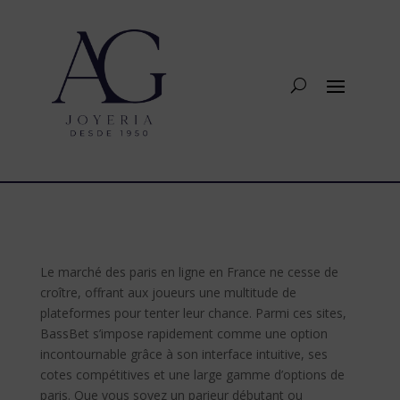
Le marché des paris en ligne en France ne cesse de
croître, offrant aux joueurs une multitude de
plateformes pour tenter leur chance. Parmi ces sites,
BassBet s’impose rapidement comme une option
incontournable grâce à son interface intuitive, ses
cotes compétitives et une large gamme d’options de
paris. Que vous soyez un parieur débutant ou