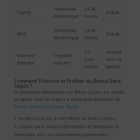
Portefeuille
24-48
PayPal
Gratuit
électronique
heures
Portefeuille
24-48
Skrill
Gratuit
électronique
heures
3-5
Variable
Virement
Transfert
jours
selon la
Bancaire
bancaire
ouvrés
banque
Comment S’inscrire et Profiter du Bonus Sans
Dépôt ?
Le processus d’inscription sur Bruno Casino est simple
et rapide. Voici les étapes à suivre pour bénéficier du
bruno casino bonus sans dépôt
:
Rendez-vous sur le site officiel de Bruno Casino.
Cliquez sur le bouton d’inscription et remplissez le
formulaire avec vos informations personnelles.