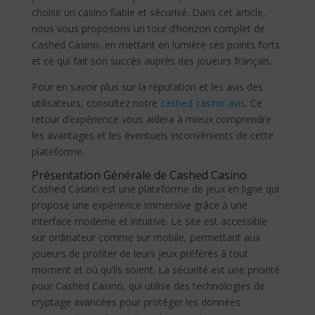
choisir un casino fiable et sécurisé. Dans cet article,
nous vous proposons un tour d’horizon complet de
Cashed Casino, en mettant en lumière ses points forts
et ce qui fait son succès auprès des joueurs français.
Pour en savoir plus sur la réputation et les avis des
utilisateurs, consultez notre
cashed casino avis
. Ce
retour d’expérience vous aidera à mieux comprendre
les avantages et les éventuels inconvénients de cette
plateforme.
Présentation Générale de Cashed Casino
Cashed Casino est une plateforme de jeux en ligne qui
propose une expérience immersive grâce à une
interface moderne et intuitive. Le site est accessible
sur ordinateur comme sur mobile, permettant aux
joueurs de profiter de leurs jeux préférés à tout
moment et où qu’ils soient. La sécurité est une priorité
pour Cashed Casino, qui utilise des technologies de
cryptage avancées pour protéger les données