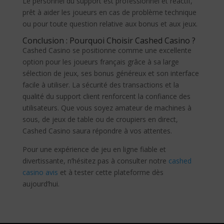
Le personnel du support est professionnel et réactif,
prêt à aider les joueurs en cas de problème technique
ou pour toute question relative aux bonus et aux jeux.
Conclusion : Pourquoi Choisir Cashed Casino ?
Cashed Casino se positionne comme une excellente
option pour les joueurs français grâce à sa large
sélection de jeux, ses bonus généreux et son interface
facile à utiliser. La sécurité des transactions et la
qualité du support client renforcent la confiance des
utilisateurs. Que vous soyez amateur de machines à
sous, de jeux de table ou de croupiers en direct,
Cashed Casino saura répondre à vos attentes.
Pour une expérience de jeu en ligne fiable et
divertissante, n’hésitez pas à consulter notre
cashed
casino avis
et à tester cette plateforme dès
aujourd’hui.