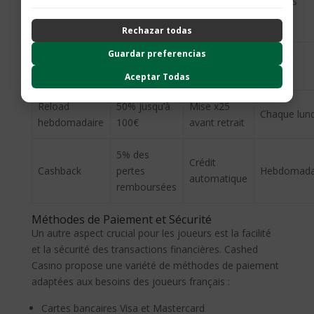
30 jours
interacciones de los usuarios.
bienvenue
tours
avant retrait
Política de Privacidad
gratuits
Rechazar todas
ContentSquare
Proporciona análisis avanzado de la experiencia del usuario (UX),
Guardar preferencias
Bonus sans
10€ offerts à
Mise x40
incluyendo mapas de calor, análisis de zona, grabaciones de sesión
7 jours
dépôt
l’inscription
avant retrait
(anonimizadas o con exclusión de datos sensibles) y análisis de
Aceptar Todas
formularios.
Política de Privacidad
Reload
50% jusqu’à
Mise x25
Chaque lund
hebdomadaire
100€
avant retrait
5% des
Crédit
Cashback
pertes
Hebdomada
automatique
remboursées
Méthodes de Paiement et Sécurité
Un autre aspect crucial pour les joueurs est la facilité
et la sécurité des transactions financières. Cashed
Casino propose une variété de méthodes de paiement
adaptées aux besoins des joueurs français :
Cartes bancaires Visa et Mastercard