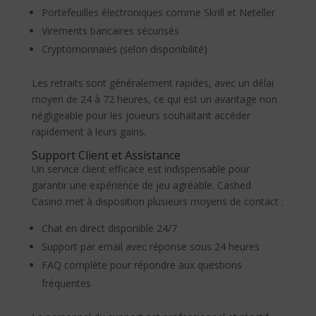
Portefeuilles électroniques comme Skrill et Neteller
Virements bancaires sécurisés
Cryptomonnaies (selon disponibilité)
Les retraits sont généralement rapides, avec un délai
moyen de 24 à 72 heures, ce qui est un avantage non
négligeable pour les joueurs souhaitant accéder
rapidement à leurs gains.
Support Client et Assistance
Un service client efficace est indispensable pour
garantir une expérience de jeu agréable. Cashed
Casino met à disposition plusieurs moyens de contact :
Chat en direct disponible 24/7
Support par email avec réponse sous 24 heures
FAQ complète pour répondre aux questions
fréquentes