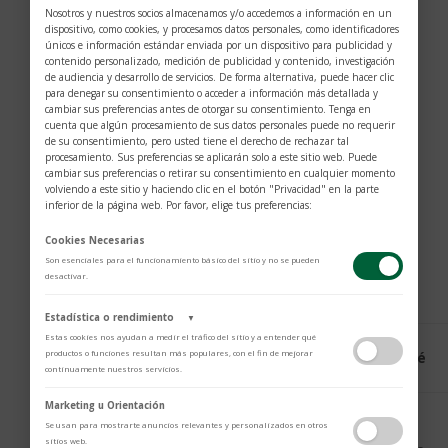
Nosotros y nuestros socios almacenamos y/o accedemos a información en un
rapidement son propre argent.
dispositivo, como cookies, y procesamos datos personales, como identificadores
únicos e información estándar enviada por un dispositivo para publicidad y
Types de Bonus Offerts
contenido personalizado, medición de publicidad y contenido, investigación
de audiencia y desarrollo de servicios. De forma alternativa, puede hacer clic
Bonus de bienvenue :
souvent un pourcentage sur
para denegar su consentimiento o acceder a información más detallada y
cambiar sus preferencias antes de otorgar su consentimiento. Tenga en
le premier dépôt accompagné de tours gratuits.
cuenta que algún procesamiento de sus datos personales puede no requerir
Bonus sans dépôt :
un petit montant offert pour
de su consentimiento, pero usted tiene el derecho de rechazar tal
procesamiento. Sus preferencias se aplicarán solo a este sitio web. Puede
tester le casino sans engagement financier.
cambiar sus preferencias o retirar su consentimiento en cualquier momento
volviendo a este sitio y haciendo clic en el botón "Privacidad" en la parte
Promotions hebdomadaires :
reload bonus,
inferior de la página web. Por favor, elige tus preferencias:
cashback et free spins.
Cookies Necesarias
Programme VIP :
récompenses exclusives pour les
Son esenciales para el funcionamiento básico del sitio y no se pueden
joueurs réguliers.
desactivar.
Tableau Comparatif des Bonus Cashed Casino
Estadística o rendimiento
▼
Estas cookies nos ayudan a medir el tráfico del sitio y a entender qué
Type de
Conditions
productos o funciones resultan más populares, con el fin de mejorar
Description
Validité
Bonus
Principales
continuamente nuestros servicios.
Adobe Analytics
Marketing u Orientación
100% jusqu’à
Utilizamos Adobe Analytics para recopilar datos de uso anónimos, lo que
Se usan para mostrarte anuncios relevantes y personalizados en otros
Bonus de
200€ + 50
Mise x30
nos permite analizar el rendimiento de nuestro contenido y las
sitios web.