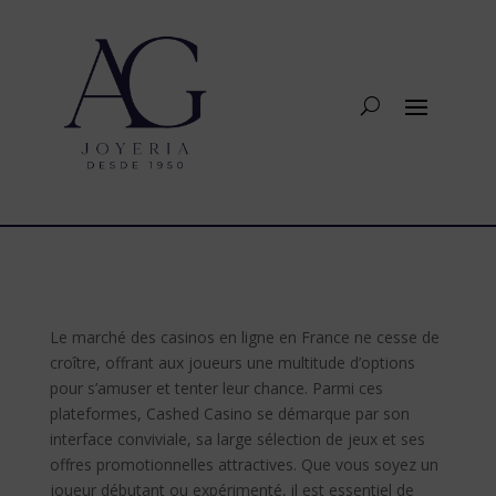
Le marché des casinos en ligne en France ne cesse de
croître, offrant aux joueurs une multitude d’options
pour s’amuser et tenter leur chance. Parmi ces
plateformes, Cashed Casino se démarque par son
interface conviviale, sa large sélection de jeux et ses
offres promotionnelles attractives. Que vous soyez un
joueur débutant ou expérimenté, il est essentiel de