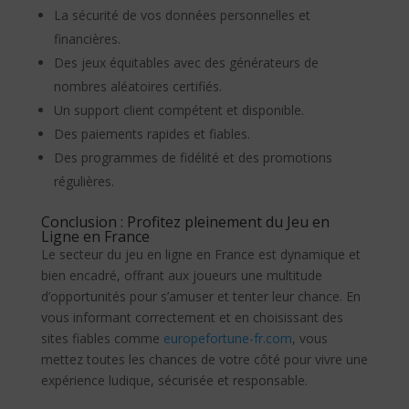
La sécurité de vos données personnelles et
financières.
Des jeux équitables avec des générateurs de
nombres aléatoires certifiés.
Un support client compétent et disponible.
Des paiements rapides et fiables.
Des programmes de fidélité et des promotions
régulières.
Conclusion : Profitez pleinement du Jeu en
Ligne en France
Le secteur du jeu en ligne en France est dynamique et
bien encadré, offrant aux joueurs une multitude
d’opportunités pour s’amuser et tenter leur chance. En
vous informant correctement et en choisissant des
sites fiables comme
europefortune-fr.com
, vous
mettez toutes les chances de votre côté pour vivre une
expérience ludique, sécurisée et responsable.