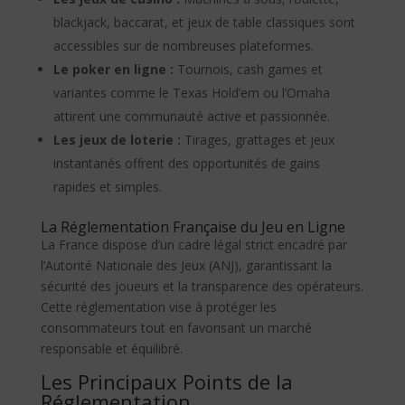
blackjack, baccarat, et jeux de table classiques sont
accessibles sur de nombreuses plateformes.
Le poker en ligne :
Tournois, cash games et
variantes comme le Texas Hold’em ou l’Omaha
attirent une communauté active et passionnée.
Les jeux de loterie :
Tirages, grattages et jeux
instantanés offrent des opportunités de gains
rapides et simples.
La Réglementation Française du Jeu en Ligne
La France dispose d’un cadre légal strict encadré par
l’Autorité Nationale des Jeux (ANJ), garantissant la
sécurité des joueurs et la transparence des opérateurs.
Cette réglementation vise à protéger les
consommateurs tout en favorisant un marché
responsable et équilibré.
Les Principaux Points de la
Réglementation