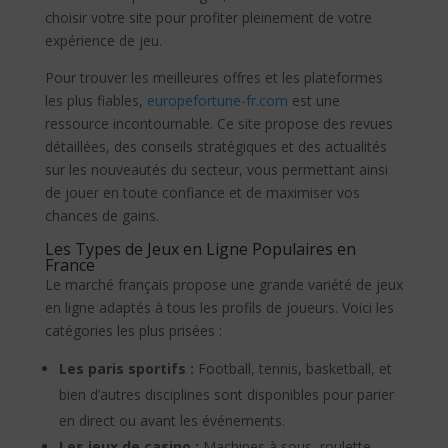
choisir votre site pour profiter pleinement de votre
expérience de jeu.
Pour trouver les meilleures offres et les plateformes
les plus fiables,
europefortune-fr.com
est une
ressource incontournable. Ce site propose des revues
détaillées, des conseils stratégiques et des actualités
sur les nouveautés du secteur, vous permettant ainsi
de jouer en toute confiance et de maximiser vos
chances de gains.
Les Types de Jeux en Ligne Populaires en
France
Le marché français propose une grande variété de jeux
en ligne adaptés à tous les profils de joueurs. Voici les
catégories les plus prisées :
Les paris sportifs :
Football, tennis, basketball, et
bien d’autres disciplines sont disponibles pour parier
en direct ou avant les événements.
Les jeux de casino :
Machines à sous, roulette,