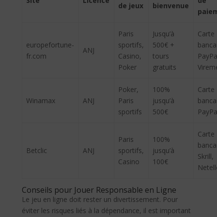
Site
Licence
de
de jeux
bienvenue
paie
Paris
Jusqu’à
Carte
europefortune-
sportifs,
500€ +
bancai
ANJ
fr.com
Casino,
tours
PayPa
Poker
gratuits
Virem
Poker,
100%
Carte
Winamax
ANJ
Paris
jusqu’à
bancai
sportifs
500€
PayPa
Carte
Paris
100%
bancai
Betclic
ANJ
sportifs,
jusqu’à
Skrill,
Casino
100€
Netell
Conseils pour Jouer Responsable en Ligne
Le jeu en ligne doit rester un divertissement. Pour
éviter les risques liés à la dépendance, il est important