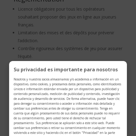
Licence obligatoire pour tous les opérateurs
souhaitant proposer des jeux en ligne aux joueurs
français.
Limitation des mises et des dépôts pour prévenir
l’addiction.
Contrôle rigoureux des systèmes de jeu pour assurer
l’équité.
Protection des données personnelles et sécurisation
Su privacidad es importante para nosotros
des transactions financières.
Nosotros y nuestros socios almacenamos y/o accedemos a información en un
dispositivo, como cookies, y procesamos datos personales, como identificadores
Comment Choisir un Site de Jeu en Ligne Fiable
únicos e información estándar enviada por un dispositivo para publicidad y
?
contenido personalizado, medición de publicidad y contenido, investigación
Avec la multitude d’offres disponibles, il est crucial de
de audiencia y desarrollo de servicios. De forma alternativa, puede hacer clic
sélectionner un site qui répond à vos attentes en
para denegar su consentimiento o acceder a información más detallada y
cambiar sus preferencias antes de otorgar su consentimiento. Tenga en
termes de sécurité, de diversité des jeux et de qualité
cuenta que algún procesamiento de sus datos personales puede no requerir
du service client. Voici quelques critères essentiels à
de su consentimiento, pero usted tiene el derecho de rechazar tal
procesamiento. Sus preferencias se aplicarán solo a este sitio web. Puede
considérer :
cambiar sus preferencias o retirar su consentimiento en cualquier momento
volviendo a este sitio y haciendo clic en el botón "Privacidad" en la parte
Licence et régulation :
Vérifiez que le site possède