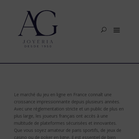
Le marché du jeu en ligne en France connaît une
croissance impressionnante depuis plusieurs années.
Avec une réglementation stricte et un public de plus en
plus large, les joueurs français ont accès à une
multitude de plateformes sécurisées et innovantes.
Que vous soyez amateur de paris sportifs, de jeux de
casino ou de poker en ligne, il est essentiel de bien