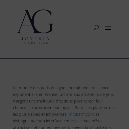
Le monde des paris en ligne connaît une croissance
exponentielle en France, offrant aux amateurs de jeux
d’argent une multitude d’options pour tenter leur
chance et maximiser leurs gains. Parmi les plateformes
les plus fiables et innovantes,
mrxbetfr.com
se
distingue par son interface conviviale, ses offres
attractives et son engagement envers la sécurité des