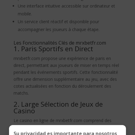
Une interface intuitive accessible sur ordinateur et
mobile.
Un service client réactif et disponible pour
accompagner les joueurs à chaque étape.
Les Fonctionnalités Clés de mrxbetfr.com
1. Paris Sportifs en Direct
mrxbetfr.com propose une expérience de paris en
direct, permettant aux joueurs de miser en temps réel
pendant les événements sportifs. Cette fonctionnalité
offre une dimension supplémentaire au jeu, avec des
cotes actualisées en fonction du déroulement des
matchs.
2. Large Sélection de Jeux de
Casino
Le casino en ligne de mrxbetfr.com comprend des
centaines de jeux, allant des classiques comme la
Su privacidad es importante para nosotros
roulette et le blackjack aux dernières machines à sous