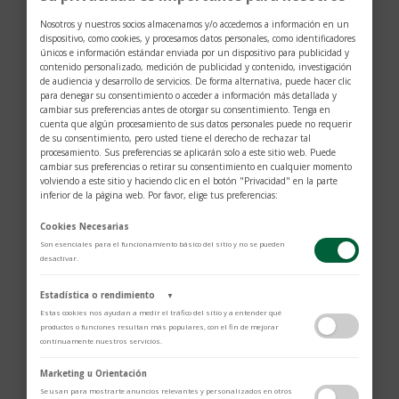
vidéo. Les amateurs de sensations fortes peuvent
Nosotros y nuestros socios almacenamos y/o accedemos a información en un
également profiter du live casino avec des croupiers en
dispositivo, como cookies, y procesamos datos personales, como identificadores
únicos e información estándar enviada por un dispositivo para publicidad y
direct.
contenido personalizado, medición de publicidad y contenido, investigación
de audiencia y desarrollo de servicios. De forma alternativa, puede hacer clic
3. Sécurité et Fiabilité
para denegar su consentimiento o acceder a información más detallada y
cambiar sus preferencias antes de otorgar su consentimiento. Tenga en
La sécurité des données et des transactions est une
cuenta que algún procesamiento de sus datos personales puede no requerir
de su consentimiento, pero usted tiene el derecho de rechazar tal
priorité pour mrxbetfr.com. La plateforme utilise des
procesamiento. Sus preferencias se aplicarán solo a este sitio web. Puede
protocoles de cryptage avancés et respecte les
cambiar sus preferencias o retirar su consentimiento en cualquier momento
normes réglementaires françaises pour garantir un
volviendo a este sitio y haciendo clic en el botón "Privacidad" en la parte
inferior de la página web. Por favor, elige tus preferencias:
environnement de jeu sûr et équitable.
Cookies Necesarias
Comment Maximiser vos Gains sur
mrxbetfr.com ?
Son esenciales para el funcionamiento básico del sitio y no se pueden
desactivar.
Pour optimiser vos chances de succès sur
mrxbetfr.com, il est important d’adopter une stratégie
Estadística o rendimiento
▼
réfléchie et de bien connaître les spécificités de chaque
Estas cookies nos ayudan a medir el tráfico del sitio y a entender qué
type de pari ou jeu. Voici quelques conseils pratiques :
productos o funciones resultan más populares, con el fin de mejorar
continuamente nuestros servicios.
Analysez les statistiques :
Avant de placer un pari
Adobe Analytics
Marketing u Orientación
sportif, consultez les performances des équipes ou
Utilizamos Adobe Analytics para recopilar datos de uso anónimos, lo que
Se usan para mostrarte anuncios relevantes y personalizados en otros