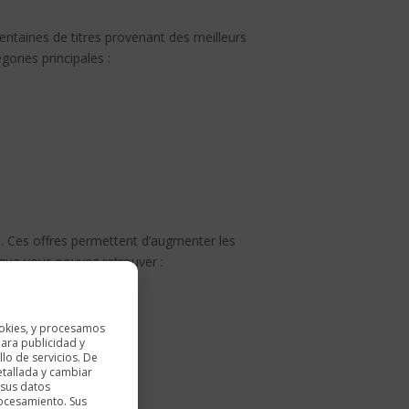
entaines de titres provenant des meilleurs
ories principales :
s. Ces offres permettent d’augmenter les
 que vous pouvez retrouver :
okies, y procesamos
ara publicidad y
lo de servicios. De
etallada y cambiar
 sus datos
rocesamiento. Sus