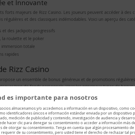
ée et Innovante
ts forts majeurs de Rizz Casino. Les joueurs peuvent accéder à des c
 régulières et des classiques indémodables. Voici un aperçu des catég
 et des jackpots progressifs
 la roulette et le poker
e immersion totale
ins rapides
de Rizz Casino
ino propose un ensemble de bonus généreux et de promotions régulière
 risquer trop de fonds personnels. Voici les principaux types de bonus
ad es importante para nosotros
remier dépôt et des tours gratuits
c des reloads et des cashbacks
 socios almacenamos y/o accedemos a información en un dispositivo, como co
mo identificadores únicos e información estándar enviada por un dispositivo p
rs réguliers avec des points échangeables
ado, medición de publicidad y contenido, investigación de audiencia y desarrol
nouveaux jeux
uede hacer clic para denegar su consentimiento o acceder a información más d
es de otorgar su consentimiento. Tenga en cuenta que algún procesamiento de
requerir de su consentimiento, pero usted tiene el derecho de rechazar tal p