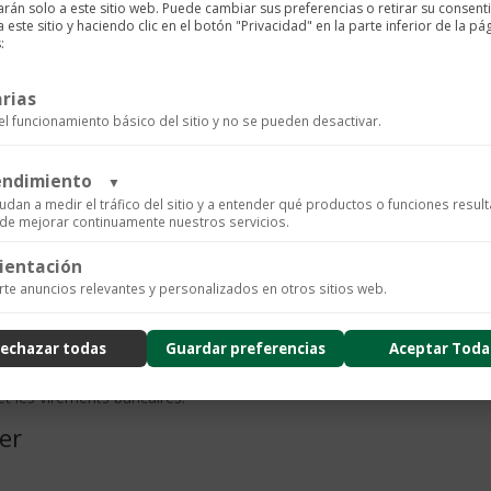
 Rizz Casino
arán solo a este sitio web. Puede cambiar sus preferencias o retirar su consent
ste sitio y haciendo clic en el botón "Privacidad" en la parte inferior de la pá
:
Description
Con
rias
100% jusqu’à 500€ + 50 tours gratuits
Mis
el funcionamiento básico del sitio y no se pueden desactivar.
50% jusqu’à 200€
Mis
rendimiento
▼
5% des pertes nettes remboursées
Cré
udan a medir el tráfico del sitio y a entender qué productos o funciones resul
n de mejorar continuamente nuestros servicios.
20 tours gratuits sur jeux sélectionnés
Val
ientación
ics para recopilar datos de uso anónimos, lo que nos permite analizar el rendimiento de nuestro 
te anuncios relevantes y personalizados en otros sitios web.
arios.
r sur Rizz Casino ?
ad
. Il suffit de remplir un formulaire avec vos informations personnelles
echazar todas
Guardar preferencias
Aceptar Toda
 premier dépôt pour commencer à jouer. Le site accepte plusieurs mé
nzado de la experiencia del usuario (UX), incluyendo mapas de calor, análisis de zona, grabacione
usión de datos sensibles) y análisis de formularios.
 et les virements bancaires.
ad
er