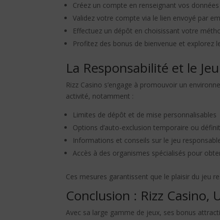
Créez un compte en renseignant vos données
Validez votre compte via le lien envoyé par em
Effectuez un dépôt en choisissant votre méth
Profitez des bonus de bienvenue et explorez l
La Responsabilité et le Je
Rizz Casino s’engage à promouvoir un environnem
activité, notamment :
Limites de dépôt et de mise personnalisables
Options d’auto-exclusion temporaire ou définit
Informations et conseils sur le jeu responsabl
Accès à des organismes spécialisés pour obteni
Ces mesures garantissent que le plaisir du jeu re
Conclusion : Rizz Casino, 
Avec sa large gamme de jeux, ses bonus attracti