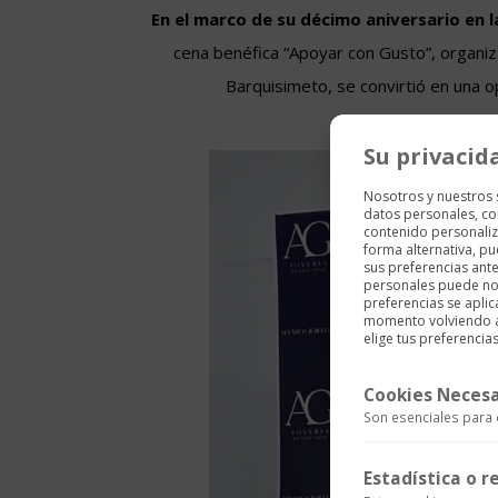
En el marco de su décimo aniversario en 
cena benéfica “Apoyar con Gusto”, organiz
Barquisimeto, se convirtió en una op
Su privacid
Nosotros y nuestros
datos personales, co
contenido personaliz
forma alternativa, p
sus preferencias ant
personales puede no 
preferencias se aplic
momento volviendo a e
elige tus preferencias
Cookies Necesa
Son esenciales para 
Estadística o 