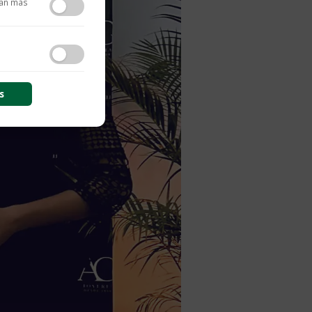
tan más
contenido y las
s
s de sesión