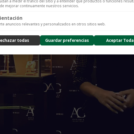
udan a medir el tráfico del sitio y a entender qué productos o funciones resul
n de mejorar continuamente nuestros servicios.
ientación
ics para recopilar datos de uso anónimos, lo que nos permite analizar el rendimiento de nuestro 
te anuncios relevantes y personalizados en otros sitios web.
arios.
ad
echazar todas
Guardar preferencias
Aceptar Toda
nzado de la experiencia del usuario (UX), incluyendo mapas de calor, análisis de zona, grabacione
usión de datos sensibles) y análisis de formularios.
ad