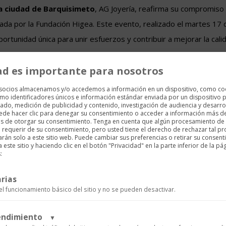
la ciudad de Barquisimeto
, AG Joyería, reafirma su compromiso s
ada por la Fundación Higea. Este evento, realizado el martes 17 d
ortunidad única para unir esfuerzos y contribuir a mejorar la cal
ad es importante para nosotros
 socios almacenamos y/o accedemos a información en un dispositivo, como co
mo identificadores únicos e información estándar enviada por un dispositivo p
ado, medición de publicidad y contenido, investigación de audiencia y desarrol
uede hacer clic para denegar su consentimiento o acceder a información más d
es de otorgar su consentimiento. Tenga en cuenta que algún procesamiento de
requerir de su consentimiento, pero usted tiene el derecho de rechazar tal p
arán solo a este sitio web. Puede cambiar sus preferencias o retirar su consent
ste sitio y haciendo clic en el botón "Privacidad" en la parte inferior de la pá
:
rias
el funcionamiento básico del sitio y no se pueden desactivar.
rendimiento
▼