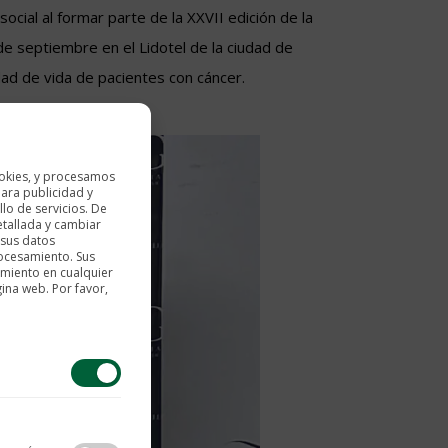
ocial al formar parte de la XXVII edición de la
e septiembre en el Lidotel de la ciudad de
idad de vida de pacientes con cáncer.
okies, y procesamos
ara publicidad y
lo de servicios. De
etallada y cambiar
 sus datos
rocesamiento. Sus
imiento en cualquier
gina web. Por favor,