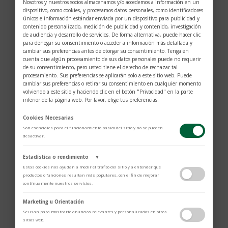
Nosotros y nuestros socios almacenamos y/o accedemos a información en un
dispositivo, como cookies, y procesamos datos personales, como identificadores
Основные аспекты, которые следует
únicos e información estándar enviada por un dispositivo para publicidad y
учитывать при выборе индивидуалки
contenido personalizado, medición de publicidad y contenido, investigación
В выборе индивидуалки важны не только гарантии
de audiencia y desarrollo de servicios. De forma alternativa, puede hacer clic
конфиденциальности, но и множество других
para denegar su consentimiento o acceder a información más detallada y
cambiar sus preferencias antes de otorgar su consentimiento. Tenga en
факторов.
cuenta que algún procesamiento de sus datos personales puede no requerir
de su consentimiento, pero usted tiene el derecho de rechazar tal
Физическая безопасность
procesamiento. Sus preferencias se aplicarán solo a este sitio web. Puede
cambiar sus preferencias o retirar su consentimiento en cualquier momento
Когда речь заходит о физической безопасности,
volviendo a este sitio y haciendo clic en el botón "Privacidad" en la parte
inferior de la página web. Por favor, elige tus preferencias:
важно предварительно оценить обстановку.
Встречи должны происходить в безопасных и
Cookies Necesarias
проверенных местах. При выборе индивидуалки
Son esenciales para el funcionamiento básico del sitio y no se pueden
рассмотреть:
desactivar.
Место встречи: Согласуйте с ней, где вы будете
Estadística o rendimiento
▼
Estas cookies nos ayudan a medir el tráfico del sitio y a entender qué
встречаться. Это может быть безопасное
productos o funciones resultan más populares, con el fin de mejorar
заведение, отель или другое место, где вы
continuamente nuestros servicios.
будете чувствовать себя комфортно.
Adobe Analytics
Marketing u Orientación
Личные встречи: Если это первая встреча,
Utilizamos Adobe Analytics para recopilar datos de uso anónimos, lo que
Se usan para mostrarte anuncios relevantes y personalizados en otros
nos permite analizar el rendimiento de nuestro contenido y las
sitios web.
выберите общественное место, чтобы
interacciones de los usuarios.