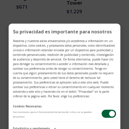
Tower
$
671
$
1.229
Su privacidad es importante para nosotros
Nosotros y nuestros socios almacenamos y/o accedemos a información en un
dispositivo, como cookies, y procesamos datos personales, como identificadores
únicos e información estándar enviada por un dispositivo para publicidad y
contenido personalizado, medición de publicidad y contenido, investigación
de audiencia y desarrollo de servicios. De forma alternativa, puede hacer clic
para denegar su consentimiento o acceder a información más detallada y
cambiar sus preferencias antes de otorgar su consentimiento. Tenga en
cuenta que algún procesamiento de sus datos personales puede no requerir
de su consentimiento, pero usted tiene el derecho de rechazar tal
Magic Touch Sun
Magic Touch Heart
procesamiento. Sus preferencias se aplicarán solo a este sitio web. Puede
Large Model
cambiar sus preferencias o retirar su consentimiento en cualquier momento
$
1.169
volviendo a este sitio y haciendo clic en el botón "Privacidad" en la parte
$
1.169
inferior de la página web. Por favor, elige tus preferencias:
Cookies Necesarias
Son esenciales para el funcionamiento básico del sitio y no se pueden
desactivar.
Estadística o rendimiento
▼