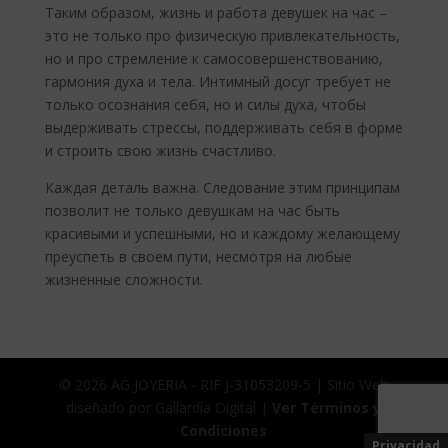
Таким образом, жизнь и работа девушек на час –
это не только про физическую привлекательность,
но и про стремление к самосовершенствованию,
гармония духа и тела. Интимный досуг требует не
только осознания себя, но и силы духа, чтобы
выдерживать стрессы, поддерживать себя в форме
и строить свою жизнь счастливо.
Каждая деталь важна. Следование этим принципам
позволит не только девушкам на час быть
красивыми и успешными, но и каждому желающему
преуспеть в своем пути, несмотря на любые
жизненные сложности.
© 2026 AG JOYERIA - RIF J-31053209-5 | Sitio Web
diseñado por Gallardía Digital |
Ver Términos y
Condiciones
Privacidad