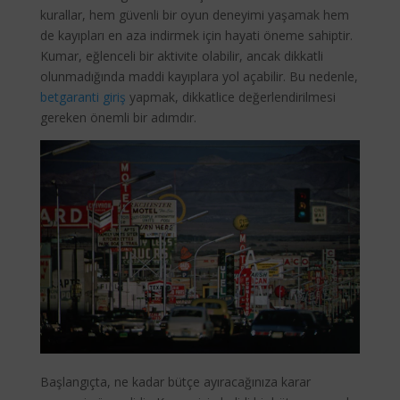
kurallar, hem güvenli bir oyun deneyimi yaşamak hem
de kayıpları en aza indirmek için hayati öneme sahiptir.
Kumar, eğlenceli bir aktivite olabilir, ancak dikkatli
olunmadığında maddi kayıplara yol açabilir. Bu nedenle,
betgaranti giriş
yapmak, dikkatlice değerlendirilmesi
gereken önemli bir adımdır.
Başlangıçta, ne kadar bütçe ayıracağınıza karar