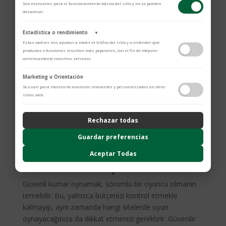
Son esenciales para el funcionamiento básico del sitio y no se pueden
Kumar Oynamanın Sosyal Etkileri
desactivar.
Kumar, sosyal bir etkinlik olarak da değerlendirilebilir.
Estadística o rendimiento
▼
Arkadaşlarla birlikte oyun oynamak, sosyal bir bağ
Estas cookies nos ayudan a medir el tráfico del sitio y a entender qué
kurmanın ve eğlenceli zaman geçirmenin harika bir
productos o funciones resultan más populares, con el fin de mejorar
continuamente nuestros servicios.
yoludur. Ancak, aşırıya kaçmak ve bağımlı hale gelmek,
sosyal hayatı olumsuz etkileyebilir. Dolayısıyla, kumar
Adobe Analytics
Marketing u Orientación
oynamanın sosyal etkileri üzerine düşünmek önemlidir.
Utilizamos Adobe Analytics para recopilar datos de uso anónimos, lo que
Se usan para mostrarte anuncios relevantes y personalizados en otros
nos permite analizar el rendimiento de nuestro contenido y las
sitios web.
interacciones de los usuarios.
Bağımlılık riski, kumar oynayan kişilerin dikkat etmesi
Política de Privacidad
gereken bir diğer önemli noktadır. Kumarın, bireyin
Rechazar todas
ailesi ve arkadaşları ile ilişkilerini nasıl etkileyebileceği
ContentSquare
Proporciona análisis avanzado de la experiencia del usuario (UX),
Guardar preferencias
üzerine düşünmek gereklidir. Sağlıklı bir dengeyi
incluyendo mapas de calor, análisis de zona, grabaciones de sesión
koruyarak sosyal hayatınızı da sürdürebilirsiniz.
(anonimizadas o con exclusión de datos sensibles) y análisis de
Aceptar Todas
formularios.
Güvenli Kumar Oynamanın Yolları
Política de Privacidad
Güvenli kumar oynamak, sorumlu bir oyuncu olmanın
temelidir. Bu, yalnızca bütçenizi kontrol etmekle
kalmayıp, aynı zamanda hangi sitelerde oyun
oynayacağınıza da dikkat etmenizi gerektirir. Güvenilir