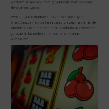
platformlar seçmek, hem güvenliğinizi hem de oyun
deneyiminizi artırır.
Ayrıca, oyun oynamaya ara vermek veya oyunu
bıraktığınızda nasıl bir hisse sahip olacağınızı bilmek de
önemlidir. Oyun durumu, bazı insanlarda aşırı heyecan
yaratabilir, bu nedenle her zaman sınırlarınızı
bilmelisiniz.