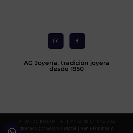
AG Joyería, tradición joyera
desde 1950
© 2026 AG JOYERIA - RIF J-31053209-5 | Sitio Web
diseñado por Gallardía Digital |
Ver Términos y