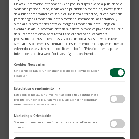
únicos e información estándar enviada por un dispositivo para publicidad y
contenido personalizado, medición de publicidad y contenido, investigación
de audiencia y desarrollo de servicios. De forma alternativa, puede hacer clic
para denegar su consentimiento o acceder a información más detallada y
Cartera
cambiar sus preferencias antes de otorgar su consentimiento. Tenga en
Meisterstück para 6
Tarjetero
cuenta que algún procesamiento de sus datos personales puede no requerir
tarjetas
Meisterstück para 6
de su consentimiento, pero usted tiene el derecho de rechazar tal
tarjetas
procesamiento. Sus preferencias se aplicarán solo a este sitio web. Puede
$
645
cambiar sus preferencias o retirar su consentimiento en cualquier momento
$
370
volviendo a este sitio y haciendo clic en el botón "Privacidad" en la parte
inferior de la página web. Por favor, elige tus preferencias:
Cookies Necesarias
Son esenciales para el funcionamiento básico del sitio y no se pueden
desactivar.
Estadística o rendimiento
▼
Estas cookies nos ayudan a medir el tráfico del sitio y a entender qué
productos o funciones resultan más populares, con el fin de mejorar
continuamente nuestros servicios.
Adobe Analytics
Marketing u Orientación
Mini backpack 4810
Porta tarjetas 4810
Utilizamos Adobe Analytics para recopilar datos de uso anónimos, lo que
Se usan para mostrarte anuncios relevantes y personalizados en otros
nos permite analizar el rendimiento de nuestro contenido y las
sitios web.
$
2.366
$
370
interacciones de los usuarios.
Política de Privacidad