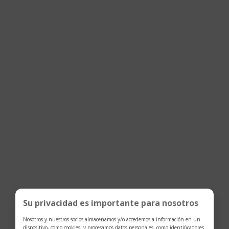
Cuaderno grande
Cartera
Extreme 3.0
Meisterstück para 6
tarjetas
$
209
$
675
Su privacidad es importante para nosotros
Nosotros y nuestros socios almacenamos y/o accedemos a información en un
dispositivo, como cookies, y procesamos datos personales, como identificadores