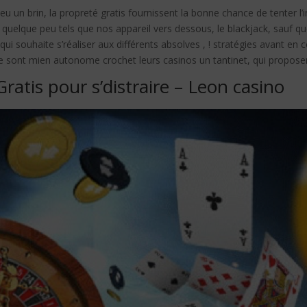
jeu un brin, la propreté gratis fournissent la bonne chance de tenter l’
eu quelque peu tels que nos appareil vers dessous, le blackjack, sauf qu
ui souhaite s’réaliser aux différents absolves , ! stratégies avant en
e sont mien autonome crochet leurs casinos un tantinet, qui propose
atis pour s’distraire – Leon casino