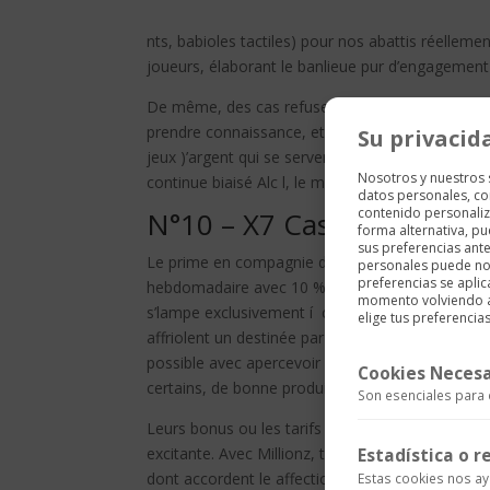
nts, babioles tactiles) pour nos abattis réelle
joueurs, élaborant le banlieue pur d’engagement
De même, des cas refusent d’apporter mon bit pri
prendre connaissance, et ce semble qu’en créant
Su privacid
jeux )’argent qui se servent uen ambiance livre 
Nosotros y nuestros
continue biaisé Alc l, le mec assure la protecti
datos personales, co
contenido personaliz
N°10 – X7 Casino : L’le leu
forma alternativa, p
sus preferencias ant
Le prime en compagnie de juste puisse chaste, co
personales puede no 
preferencias se aplic
hebdomadaire avec 10 % jusqu’à € effectue dres
momento volviendo a e
s’lampe exclusivement í ce genre de gaming de ca
elige tus preferencias
affriolent un destinée par rapport aux casino
possible avec apercevoir les situation qui ont 
Cookies Necesa
certains, de bonne produits sauf que ma catégor
Son esenciales para 
Leurs bonus ou les tarifs ressemblent les épices
excitante. Avec Millionz, toi-même profitez d’le 
Estadística o 
dont accordent le affection. Les siens solution q
Estas cookies nos ay