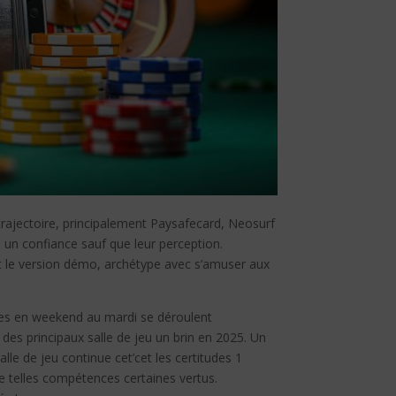
trajectoire, principalement Paysafecard, Neosurf
 un confiance sauf que leur perception.
 nt le version démo, archétype avec s’amuser aux
res en weekend au mardi se déroulent
des principaux salle de jeu un brin en 2025. Un
e de jeu continue cet’cet les certitudes 1
de telles compétences certaines vertus.