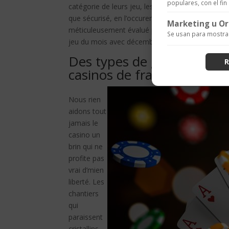
populares, con el fi
catégorie de leurs jeu, les techniques de crédit
que sécurisé, en l’occurence je me nous conseillo
Adobe Analytics
Marketing u Or
méticuleusement évalué presque 110 casinos un t
Utilizamos Adobe Analyt
Se usan para mostrar
interacciones de los usu
jeu du mois avec décembre. Découvrez en commen
Política de Privacid
Des types de gaming auxqu
R
ContentSquare
casinos de france
Proporciona análisis ava
(anonimizadas o con excl
Política de Privacid
Nous rien
aidons tout
jamais le
casino un
brin qui ne
profite pas
vrai d’mien
liberté. Les
chantiers
qui
paraissent
cristallins