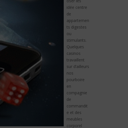
oser les
idée centre
de
appartemen
ts digestes
ou
stimulants.
Quelques
casinos
travaillent
sur d’ailleurs
nos
pourboire
en
compagnie
de
commandit
e et des
meubles
corporel