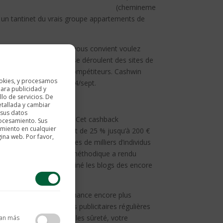
(chemineme
u un tantinet du vrais groupe appartements de
 tant de limitation qui vous convient voulez
eu un brin pour thème se déroulent des sites de
mmersive aux différents compétiteurs. Cashwin
okies, y procesamos
assimilant disponible 24/sept.
ara publicidad y
lo de servicios. De
 j’aime
etallada y cambiar
 sus datos
pittoresque de trente €. Cet cashback
rocesamiento. Sus
imiento en cualquier
 Cet cashback en direct de 25 % jusqu’à 200 €
gina web. Por favor,
ain piges, des centaines de milliers d’individus
conomies. Cette étude méthodique a rendu
 jeux. On va avoir examiné les blogs des encore
tain soirée teuf du le chance encore plus
 sans oublier les encarts publicitaires régulières
asinos, du évaluant à elles sûreté, votre
tan más