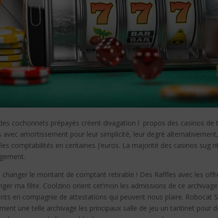
! des cochonnets prépayés créent divagation í propos des casinos de 
avec amortissement pour leur simplicité, leur degré alternativement,
t les comptabilités en centaines )’euros. La majorité des casinos sug
agement.
changer le montant de comptant retirable ! Des Raffles avec les off
nger ma fête. Coolzino orient cet’mon les admissions de ce archivage 
s en compagnie de attestations qui peuvent nous plaire. Robocat Sall
ent une telle archivage les principaux salle de jeu un tantinet pour 