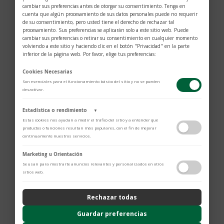
cambiar sus preferencias antes de otorgar su consentimiento. Tenga en
cuenta que algún procesamiento de sus datos personales puede no requerir
de su consentimiento, pero usted tiene el derecho de rechazar tal
procesamiento. Sus preferencias se aplicarán solo a este sitio web. Puede
cambiar sus preferencias o retirar su consentimiento en cualquier momento
volviendo a este sitio y haciendo clic en el botón "Privacidad" en la parte
inferior de la página web. Por favor, elige tus preferencias:
Cookies Necesarias
Son esenciales para el funcionamiento básico del sitio y no se pueden
desactivar.
Estadística o rendimiento
▼
$
330
Estas cookies nos ayudan a medir el tráfico del sitio y a entender qué
productos o funciones resultan más populares, con el fin de mejorar
continuamente nuestros servicios.
Material p
iel bovina
Adobe Analytics
Marketing u Orientación
Color negro
Utilizamos Adobe Analytics para recopilar datos de uso anónimos, lo que
Se usan para mostrarte anuncios relevantes y personalizados en otros
Piel de vacuno europea de plena flor con exclusivo
nos permite analizar el rendimiento de nuestro contenido y las
sitios web.
interacciones de los usuarios.
brillo profundo Montblanc, curtido al cromo, teñida
Política de Privacidad
en profundidad
Rechazar todas
ContentSquare
6 compartimientos
Proporciona análisis avanzado de la experiencia del usuario (UX),
Guardar preferencias
incluyendo mapas de calor, análisis de zona, grabaciones de sesión
Montblanc