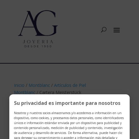
Inicio
/
Montblanc
/
Artículos de Piel
Montblanc
/ Cartera Meisterstück
Su privacidad es importante para nosotros
Nosotros y nuestros socios almacenamos y/o accedemos a información en un
dispositivo, como cookies, y procesamos datos personales, como identificadores
únicos e información estándar enviada por un dispositivo para publicidad y
contenido personalizado, medición de publicidad y contenido, investigación
de audiencia y desarrollo de servicios. De forma alternativa, puede hacer clic
para denegar su consentimiento o acceder a información más detallada y