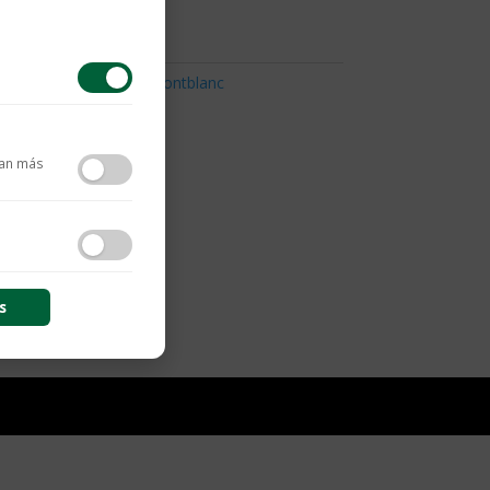
cesorios Montblanc
,
Montblanc
tan más
contenido y las
s
s de sesión