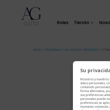
Rolex
Tienda
Noso
Inicio
/
Montblanc
/
Accesorios Montblanc
/ Cint
Su privacid
Nosotros y nuestros
datos personales, co
contenido personaliz
forma alternativa, p
sus preferencias ant
personales puede no 
preferencias se aplic
momento volviendo a e