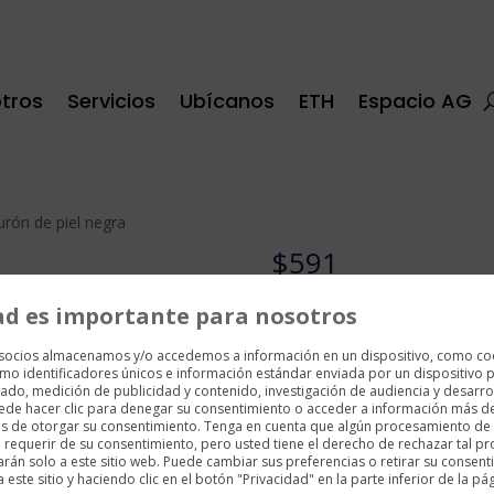
tros
Servicios
Ubícanos
ETH
Espacio AG
urón de piel negra
$
591
Cinturón de 3,5 cm x 120 cm
ad es importante para nosotros
Piel con estampado Saffiano
 socios almacenamos y/o accedemos a información en un dispositivo, como co
Meisterstück rectangular rute
mo identificadores únicos e información estándar enviada por un dispositivo p
ado, medición de publicidad y contenido, investigación de audiencia y desarrol
uede hacer clic para denegar su consentimiento o acceder a información más d
1 disponibles
es de otorgar su consentimiento. Tenga en cuenta que algún procesamiento de
requerir de su consentimiento, pero usted tiene el derecho de rechazar tal p
arán solo a este sitio web. Puede cambiar sus preferencias o retirar su consent
Cinturón
ste sitio y haciendo clic en el botón "Privacidad" en la parte inferior de la pá
Añadir al carrito