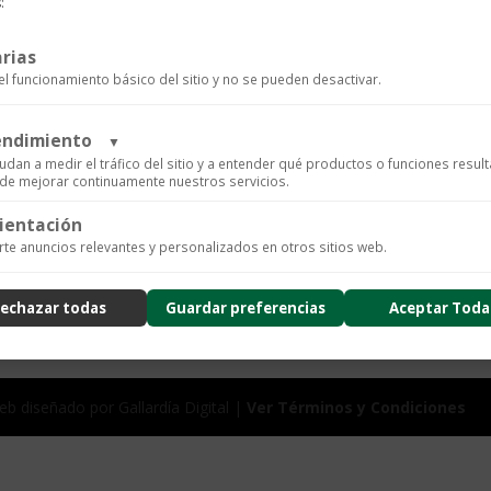
de
:
piel
negra
rias
cantidad
el funcionamiento básico del sitio y no se pueden desactivar.
SKU:
MB199090
Categorías:
Ac
rendimiento
▼
udan a medir el tráfico del sitio y a entender qué productos o funciones resul
n de mejorar continuamente nuestros servicios.
ientación
ics para recopilar datos de uso anónimos, lo que nos permite analizar el rendimiento de nuestro 
te anuncios relevantes y personalizados en otros sitios web.
arios.
ad
echazar todas
Guardar preferencias
Aceptar Toda
nzado de la experiencia del usuario (UX), incluyendo mapas de calor, análisis de zona, grabacione
usión de datos sensibles) y análisis de formularios.
ad
b diseñado por Gallardía Digital |
Ver Términos y Condiciones