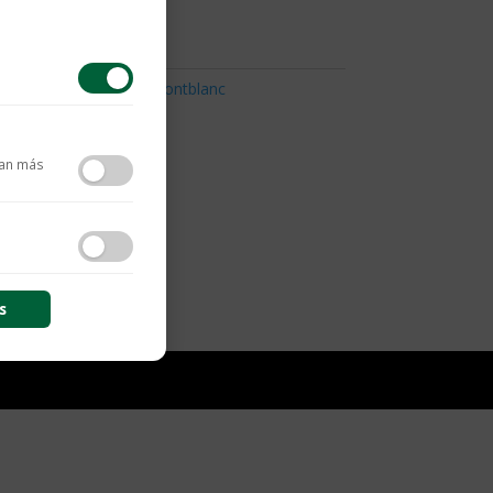
cesorios Montblanc
,
Montblanc
tan más
contenido y las
s
s de sesión