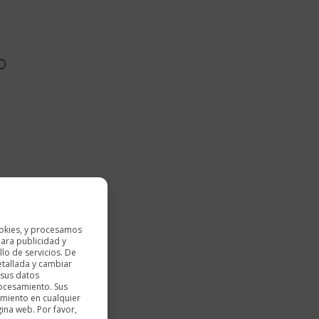
n acabado brillante
 marron
okies, y procesamos
ara publicidad y
lo de servicios. De
etallada y cambiar
 sus datos
rocesamiento. Sus
imiento en cualquier
gina web. Por favor,
arrito