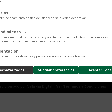
Clásica
:
cantidad
rias
el funcionamiento básico del sitio y no se pueden desactivar.
SKU:
MB009693
Categorías:
Ac
rendimiento
▼
udan a medir el tráfico del sitio y a entender qué productos o funciones resul
n de mejorar continuamente nuestros servicios.
ientación
ics para recopilar datos de uso anónimos, lo que nos permite analizar el rendimiento de nuestro 
te anuncios relevantes y personalizados en otros sitios web.
arios.
ad
echazar todas
Guardar preferencias
Aceptar Toda
nzado de la experiencia del usuario (UX), incluyendo mapas de calor, análisis de zona, grabacione
usión de datos sensibles) y análisis de formularios.
ad
b diseñado por Gallardía Digital |
Ver Términos y Condiciones