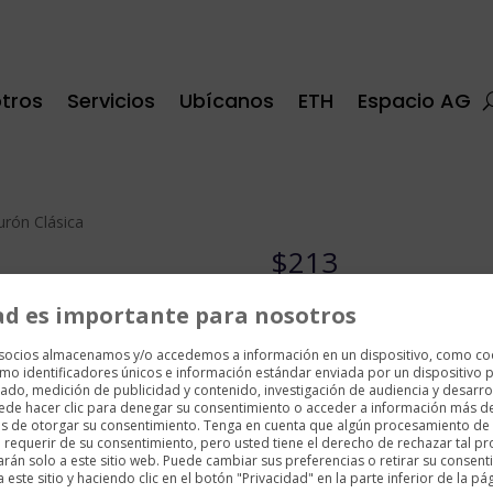
tros
Servicios
Ubícanos
ETH
Espacio AG
urón Clásica
$
213
Hebilla ardillón paladiada co
ad es importante para nosotros
Cinturón reversible negro y
 socios almacenamos y/o accedemos a información en un dispositivo, como co
Montblanc
mo identificadores únicos e información estándar enviada por un dispositivo p
ado, medición de publicidad y contenido, investigación de audiencia y desarrol
uede hacer clic para denegar su consentimiento o acceder a información más d
2 disponibles
es de otorgar su consentimiento. Tenga en cuenta que algún procesamiento de
requerir de su consentimiento, pero usted tiene el derecho de rechazar tal p
arán solo a este sitio web. Puede cambiar sus preferencias o retirar su consent
Cinturón
ste sitio y haciendo clic en el botón "Privacidad" en la parte inferior de la pá
Añadir al c