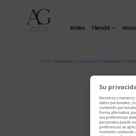
Rolex
Tienda
Noso
Inicio
/
Montblanc
/
Accesorios Montblanc
/ Cint
Su privacid
Nosotros y nuestros
datos personales, co
contenido personaliz
forma alternativa, p
sus preferencias ant
personales puede no 
preferencias se aplic
momento volviendo a e