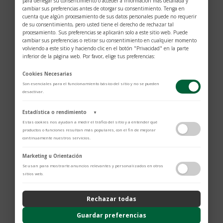
para denegar su consentimiento o acceder a información más detallada y
cambiar sus preferencias antes de otorgar su consentimiento. Tenga en
cuenta que algún procesamiento de sus datos personales puede no requerir
de su consentimiento, pero usted tiene el derecho de rechazar tal
procesamiento. Sus preferencias se aplicarán solo a este sitio web. Puede
cambiar sus preferencias o retirar su consentimiento en cualquier momento
volviendo a este sitio y haciendo clic en el botón "Privacidad" en la parte
inferior de la página web. Por favor, elige tus preferencias:
Cookies Necesarias
Son esenciales para el funcionamiento básico del sitio y no se pueden
desactivar.
Estadística o rendimiento
▼
Estas cookies nos ayudan a medir el tráfico del sitio y a entender qué
productos o funciones resultan más populares, con el fin de mejorar
continuamente nuestros servicios.
$
206
Adobe Analytics
Marketing u Orientación
Utilizamos Adobe Analytics para recopilar datos de uso anónimos, lo que
Se usan para mostrarte anuncios relevantes y personalizados en otros
nos permite analizar el rendimiento de nuestro contenido y las
Estuche para almacenar 2 artículos de escritura
sitios web.
interacciones de los usuarios.
Combinación de cuero granulado y liso Piel de
Política de Privacidad
Rechazar todas
vacuno, curtido cromo, teñida en profundidad
ContentSquare
Cierre b
otón de presión
Proporciona análisis avanzado de la experiencia del usuario (UX),
Guardar preferencias
incluyendo mapas de calor, análisis de zona, grabaciones de sesión