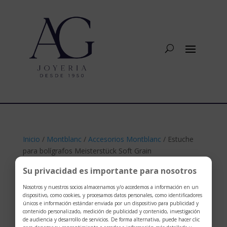
Inicio
/
Montblanc
/
Accesorios Montblanc
/ Estuche
para bolígrafos Meisterstück Soft Grain
Su privacidad es importante para nosotros
Nosotros y nuestros socios almacenamos y/o accedemos a información en un
dispositivo, como cookies, y procesamos datos personales, como identificadores
únicos e información estándar enviada por un dispositivo para publicidad y
contenido personalizado, medición de publicidad y contenido, investigación
de audiencia y desarrollo de servicios. De forma alternativa, puede hacer clic