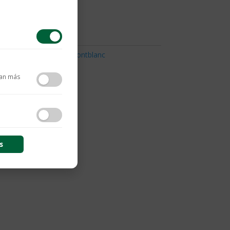
arrito
cesorios Montblanc
,
Montblanc
tan más
contenido y las
s
s de sesión