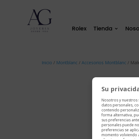
Rolex
Tienda
Noso
Inicio
/
Montblanc
/
Accesorios Montblanc
/ Mal
Su privacid
Nosotros y nuestros
datos personales, co
contenido personaliz
forma alternativa, p
sus preferencias ant
personales puede no 
preferencias se aplic
momento volviendo a e