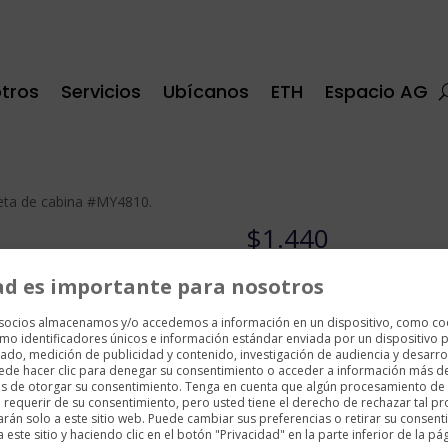
tros
Servicios
Ubícanos
ETH
Espacio AG
eta de cabina #MY4810.
$
1.440
Dimensiones
: 380X
230X
550
ad es importante para nosotros
Color cassis con tapizado de
 socios almacenamos y/o accedemos a información en un dispositivo, como co
Con cuatro ruedas y un asa a
mo identificadores únicos e información estándar enviada por un dispositivo p
ado, medición de publicidad y contenido, investigación de audiencia y desarrol
Equipaje de mano.
uede hacer clic para denegar su consentimiento o acceder a información más d
es de otorgar su consentimiento. Tenga en cuenta que algún procesamiento de
requerir de su consentimiento, pero usted tiene el derecho de rechazar tal p
2 disponibles
arán solo a este sitio web. Puede cambiar sus preferencias o retirar su consent
ste sitio y haciendo clic en el botón "Privacidad" en la parte inferior de la pá