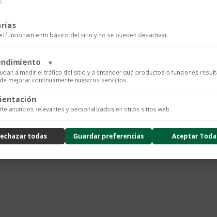
:
Maleta
Añadir al c
de
cabina
rias
el funcionamiento básico del sitio y no se pueden desactivar.
#MY4810.
cantidad
SKU:
MB199433
Categorías:
Ac
rendimiento
▼
udan a medir el tráfico del sitio y a entender qué productos o funciones resul
n de mejorar continuamente nuestros servicios.
ientación
ics para recopilar datos de uso anónimos, lo que nos permite analizar el rendimiento de nuestro 
te anuncios relevantes y personalizados en otros sitios web.
arios.
ad
echazar todas
Guardar preferencias
Aceptar Toda
nzado de la experiencia del usuario (UX), incluyendo mapas de calor, análisis de zona, grabacione
usión de datos sensibles) y análisis de formularios.
ad