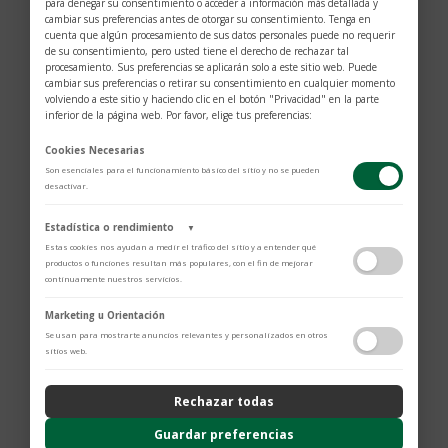
para denegar su consentimiento o acceder a información más detallada y
cambiar sus preferencias antes de otorgar su consentimiento. Tenga en
cuenta que algún procesamiento de sus datos personales puede no requerir
de su consentimiento, pero usted tiene el derecho de rechazar tal
procesamiento. Sus preferencias se aplicarán solo a este sitio web. Puede
cambiar sus preferencias o retirar su consentimiento en cualquier momento
volviendo a este sitio y haciendo clic en el botón "Privacidad" en la parte
inferior de la página web. Por favor, elige tus preferencias:
Cookies Necesarias
Son esenciales para el funcionamiento básico del sitio y no se pueden
desactivar.
$
3.626
Estadística o rendimiento
▼
Estas cookies nos ayudan a medir el tráfico del sitio y a entender qué
productos o funciones resultan más populares, con el fin de mejorar
Oro blanco.
continuamente nuestros servicios.
Diamantes: 0.15 cts.
Adobe Analytics
Marketing u Orientación
Esmeralda: 0.16 cts.
Utilizamos Adobe Analytics para recopilar datos de uso anónimos, lo que
Se usan para mostrarte anuncios relevantes y personalizados en otros
nos permite analizar el rendimiento de nuestro contenido y las
sitios web.
Las joyas de la colección Margherita, adornadas con
interacciones de los usuarios.
Política de Privacidad
diamantes y piedras preciosas, destacan por la
Rechazar todas
armoniosa forma de la flor, expresada como
ContentSquare
Proporciona análisis avanzado de la experiencia del usuario (UX),
símbolo de amor.
Guardar preferencias
incluyendo mapas de calor, análisis de zona, grabaciones de sesión