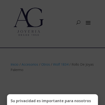
Inicio
/
Accesorios
/
Otros
/
Wolf 1834
/ Rollo De Joyas
Palermo
Su privacidad es importante para nosotros