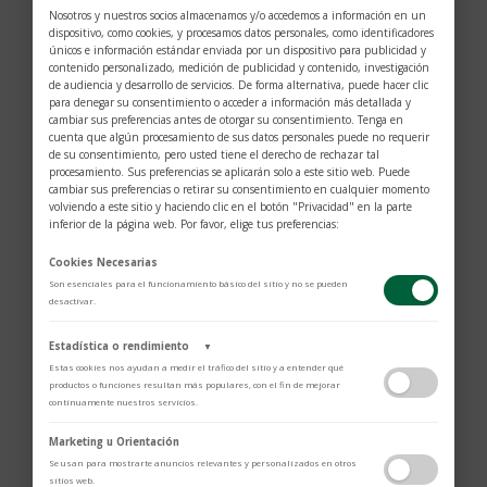
Nosotros y nuestros socios almacenamos y/o accedemos a información en un
dispositivo, como cookies, y procesamos datos personales, como identificadores
únicos e información estándar enviada por un dispositivo para publicidad y
contenido personalizado, medición de publicidad y contenido, investigación
de audiencia y desarrollo de servicios. De forma alternativa, puede hacer clic
para denegar su consentimiento o acceder a información más detallada y
cambiar sus preferencias antes de otorgar su consentimiento. Tenga en
cuenta que algún procesamiento de sus datos personales puede no requerir
de su consentimiento, pero usted tiene el derecho de rechazar tal
procesamiento. Sus preferencias se aplicarán solo a este sitio web. Puede
cambiar sus preferencias o retirar su consentimiento en cualquier momento
volviendo a este sitio y haciendo clic en el botón "Privacidad" en la parte
inferior de la página web. Por favor, elige tus preferencias:
Cookies Necesarias
Son esenciales para el funcionamiento básico del sitio y no se pueden
desactivar.
Estadística o rendimiento
▼
$
230
Estas cookies nos ayudan a medir el tráfico del sitio y a entender qué
productos o funciones resultan más populares, con el fin de mejorar
continuamente nuestros servicios.
Con cueros de primera calidad y elegantes
Adobe Analytics
cerraduras empotradas en oro, este lujoso
Marketing u Orientación
Utilizamos Adobe Analytics para recopilar datos de uso anónimos, lo que
Se usan para mostrarte anuncios relevantes y personalizados en otros
joyero exhibe y organiza sus joyas mientras viaja.
nos permite analizar el rendimiento de nuestro contenido y las
sitios web.