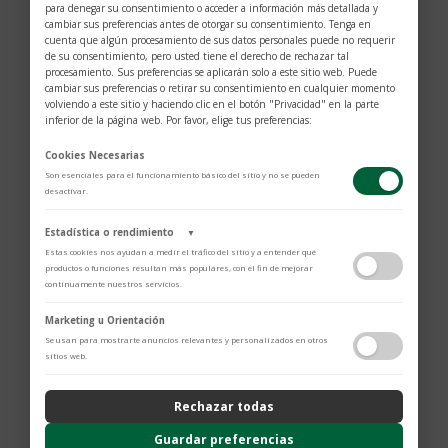
para denegar su consentimiento o acceder a información más detallada y
cambiar sus preferencias antes de otorgar su consentimiento. Tenga en
cuenta que algún procesamiento de sus datos personales puede no requerir
de su consentimiento, pero usted tiene el derecho de rechazar tal
procesamiento. Sus preferencias se aplicarán solo a este sitio web. Puede
cambiar sus preferencias o retirar su consentimiento en cualquier momento
volviendo a este sitio y haciendo clic en el botón "Privacidad" en la parte
inferior de la página web. Por favor, elige tus preferencias:
Cookies Necesarias
Son esenciales para el funcionamiento básico del sitio y no se pueden
desactivar.
Estadística o rendimiento
▼
Estas cookies nos ayudan a medir el tráfico del sitio y a entender qué
$
693
productos o funciones resultan más populares, con el fin de mejorar
continuamente nuestros servicios.
Color: Gris.
Adobe Analytics
Marketing u Orientación
Utilizamos Adobe Analytics para recopilar datos de uso anónimos, lo que
Montura metálica dorada.
Se usan para mostrarte anuncios relevantes y personalizados en otros
nos permite analizar el rendimiento de nuestro contenido y las
sitios web.
La patilla tubular, inspirada en los instrumentos de
interacciones de los usuarios.
Política de Privacidad
escritura Meisterstück, está adornada con el
Rechazar todas
ContentSquare
logotipo de Montblanc.
Proporciona análisis avanzado de la experiencia del usuario (UX),
Guardar preferencias
El logotipo de Montblanc está grabado con láser en