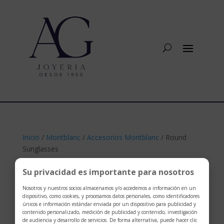
Inicio
/
Montblanc
/
Accesorios Montblanc
/ Round
Sunglasses
Su privacidad es importante para nosotros
Nosotros y nuestros socios almacenamos y/o accedemos a información en un
dispositivo, como cookies, y procesamos datos personales, como identificadores
únicos e información estándar enviada por un dispositivo para publicidad y
contenido personalizado, medición de publicidad y contenido, investigación
de audiencia y desarrollo de servicios. De forma alternativa, puede hacer clic