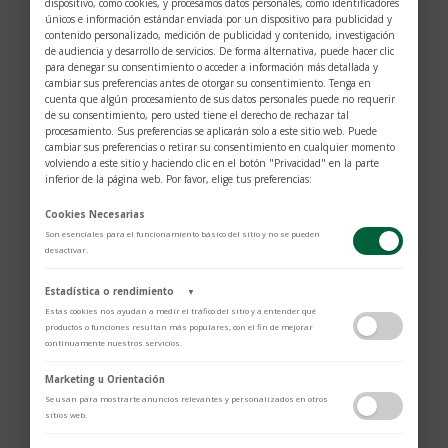
dispositivo, como cookies, y procesamos datos personales, como identificadores
únicos e información estándar enviada por un dispositivo para publicidad y
contenido personalizado, medición de publicidad y contenido, investigación
de audiencia y desarrollo de servicios. De forma alternativa, puede hacer clic
para denegar su consentimiento o acceder a información más detallada y
cambiar sus preferencias antes de otorgar su consentimiento. Tenga en
cuenta que algún procesamiento de sus datos personales puede no requerir
de su consentimiento, pero usted tiene el derecho de rechazar tal
procesamiento. Sus preferencias se aplicarán solo a este sitio web. Puede
cambiar sus preferencias o retirar su consentimiento en cualquier momento
volviendo a este sitio y haciendo clic en el botón "Privacidad" en la parte
inferior de la página web. Por favor, elige tus preferencias:
Cookies Necesarias
Son esenciales para el funcionamiento básico del sitio y no se pueden
desactivar.
Estadística o rendimiento
▼
Estas cookies nos ayudan a medir el tráfico del sitio y a entender qué
productos o funciones resultan más populares, con el fin de mejorar
continuamente nuestros servicios.
Adobe Analytics
$
2.933
Marketing u Orientación
Utilizamos Adobe Analytics para recopilar datos de uso anónimos, lo que
Se usan para mostrarte anuncios relevantes y personalizados en otros
nos permite analizar el rendimiento de nuestro contenido y las
sitios web.
interacciones de los usuarios.
Diámetro: 34mm.
Política de Privacidad