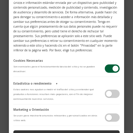
únicos e información estándar enviada por un dispositivo para publicidad y
contenido personalizado, medición de publicidad y contenido, investigación
de audiencia y desarrollo de servicios. De forma alternativa, puede hacer clic
para denegar su consentimiento o acceder a información más detallada y
cambiar sus preferencias antes de otorgar su consentimiento. Tenga en
cuenta que algún procesamiento de sus datos personales puede no requerir
de su consentimiento, pero usted tiene el derecho de rechazar tal
procesamiento. Sus preferencias se aplicarán solo a este sitio web. Puede
cambiar sus preferencias o retirar su consentimiento en cualquier momento
volviendo a este sitio y haciendo clic en el botón "Privacidad" en la parte
inferior de la página web. Por favor, elige tus preferencias:
Cookies Necesarias
Son esenciales para el funcionamiento básico del sitio y no se pueden
desactivar.
Estadística o rendimiento
▼
Estas cookies nos ayudan a medir el tráfico del sitio y a entender qué
productos o funciones resultan más populares, con el fin de mejorar
$
2.426
continuamente nuestros servicios.
Adobe Analytics
Marketing u Orientación
Combinando estética y funcionalidad, este trolley de
Utilizamos Adobe Analytics para recopilar datos de uso anónimos, lo que
Se usan para mostrarte anuncios relevantes y personalizados en otros
nos permite analizar el rendimiento de nuestro contenido y las
cabina #MY4810 es el compañero ideal para viajes
sitios web.
interacciones de los usuarios.
de negocios y escapadas urbanas.
Política de Privacidad