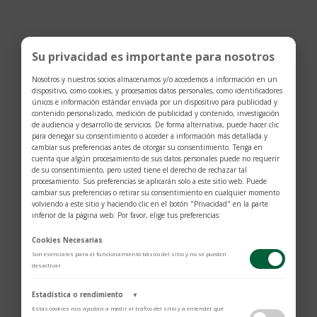
Su privacidad es importante para nosotros
Nosotros y nuestros socios almacenamos y/o accedemos a información en un
dispositivo, como cookies, y procesamos datos personales, como identificadores
únicos e información estándar enviada por un dispositivo para publicidad y
contenido personalizado, medición de publicidad y contenido, investigación
de audiencia y desarrollo de servicios. De forma alternativa, puede hacer clic
para denegar su consentimiento o acceder a información más detallada y
cambiar sus preferencias antes de otorgar su consentimiento. Tenga en
cuenta que algún procesamiento de sus datos personales puede no requerir
de su consentimiento, pero usted tiene el derecho de rechazar tal
$
379
procesamiento. Sus preferencias se aplicarán solo a este sitio web. Puede
cambiar sus preferencias o retirar su consentimiento en cualquier momento
volviendo a este sitio y haciendo clic en el botón "Privacidad" en la parte
Innovación patentada: cada bobinadora WOLF
inferior de la página web. Por favor, elige tus preferencias:
cuenta el número exacto de rotaciones. Todas las
Cookies Necesarias
demás bobinadoras estiman el número de
Son esenciales para el funcionamiento básico del sitio y no se pueden
rotaciones.
desactivar.
Brazalete dinámico con bloqueo: el brazalete
Estadística o rendimiento
▼
dinámico con bloqueo patentado ‘bloquea’ su reloj
Estas cookies nos ayudan a medir el tráfico del sitio y a entender qué