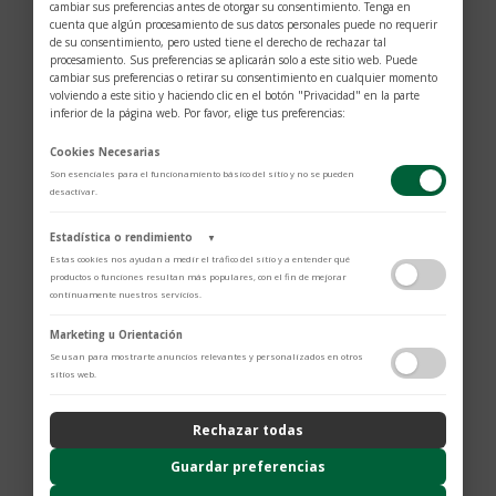
cambiar sus preferencias antes de otorgar su consentimiento. Tenga en
cuenta que algún procesamiento de sus datos personales puede no requerir
de su consentimiento, pero usted tiene el derecho de rechazar tal
procesamiento. Sus preferencias se aplicarán solo a este sitio web. Puede
cambiar sus preferencias o retirar su consentimiento en cualquier momento
volviendo a este sitio y haciendo clic en el botón "Privacidad" en la parte
inferior de la página web. Por favor, elige tus preferencias:
Cookies Necesarias
Son esenciales para el funcionamiento básico del sitio y no se pueden
desactivar.
Estadística o rendimiento
▼
Estas cookies nos ayudan a medir el tráfico del sitio y a entender qué
productos o funciones resultan más populares, con el fin de mejorar
continuamente nuestros servicios.
Adobe Analytics
Marketing u Orientación
Utilizamos Adobe Analytics para recopilar datos de uso anónimos, lo que
Se usan para mostrarte anuncios relevantes y personalizados en otros
$
1.411
nos permite analizar el rendimiento de nuestro contenido y las
sitios web.
interacciones de los usuarios.
Política de Privacidad
Zarcillo oro blanco
Rechazar todas
ContentSquare
Diamantes 0.08cts
Proporciona análisis avanzado de la experiencia del usuario (UX),
Guardar preferencias
AG Collection
incluyendo mapas de calor, análisis de zona, grabaciones de sesión