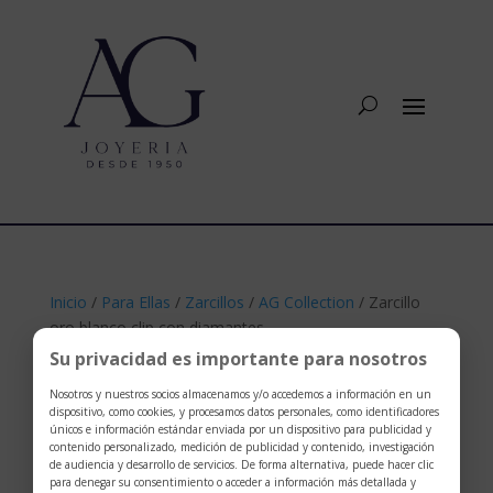
Inicio
/
Para Ellas
/
Zarcillos
/
AG Collection
/ Zarcillo
oro blanco clip con diamantes
Su privacidad es importante para nosotros
Nosotros y nuestros socios almacenamos y/o accedemos a información en un
dispositivo, como cookies, y procesamos datos personales, como identificadores
únicos e información estándar enviada por un dispositivo para publicidad y
contenido personalizado, medición de publicidad y contenido, investigación
de audiencia y desarrollo de servicios. De forma alternativa, puede hacer clic
para denegar su consentimiento o acceder a información más detallada y