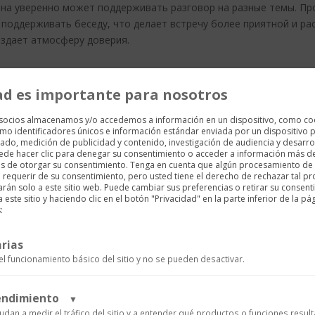
 она уверенно может поддерживать разговор на разные темы. П
 поддерживать беседу, что делает встречу более приятной и ра
создает атмосферу доверия.
ербальные сигналы, что позволяет им лучше понимать настрое
ad es importante para nosotros
тами и даже тембром голоса. Чем больше опыт, тем лучше они у
 socios almacenamos y/o accedemos a información en un dispositivo, como co
mo identificadores únicos e información estándar enviada por un dispositivo p
 интимной сфере
ado, medición de publicidad y contenido, investigación de audiencia y desarrol
uede hacer clic para denegar su consentimiento o acceder a información más d
es de otorgar su consentimiento. Tenga en cuenta que algún procesamiento de
ые могут сделать встречу незабываемой. Это касается не тольк
requerir de su consentimiento, pero usted tiene el derecho de rechazar tal p
arán solo a este sitio web. Puede cambiar sus preferencias o retirar su consent
ste sitio y haciendo clic en el botón "Privacidad" en la parte inferior de la pá
вание
:
уже профессионала. Она может не только удовлетворить физиче
rias
ет варьироваться от разных техник массажа до различных подх
el funcionamiento básico del sitio y no se pueden desactivar.
rendimiento
▼
е обстановки. Профессиональные куртизанки понимают, что со
udan a medir el tráfico del sitio y a entender qué productos o funciones resul