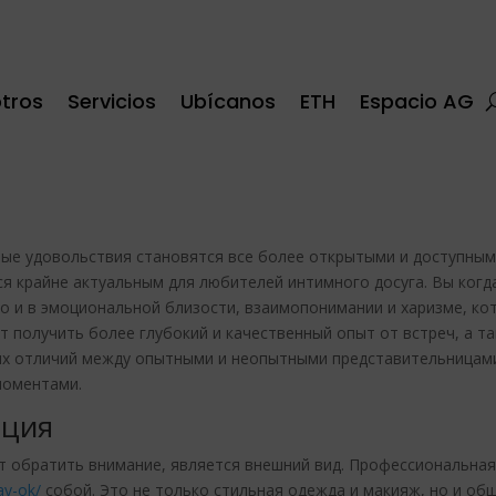
tros
Servicios
Ubícanos
ETH
Espacio AG
ьные удовольствия становятся все более открытыми и доступны
я крайне актуальным для любителей интимного досуга. Вы когд
но и в эмоциональной близости, взаимопонимании и харизме, ко
 получить более глубокий и качественный опыт от встреч, а т
ях отличий между опытными и неопытными представительницами
моментами.
ация
ит обратить внимание, является внешний вид. Профессиональна
ay-ok/
собой. Это не только стильная одежда и макияж, но и общ