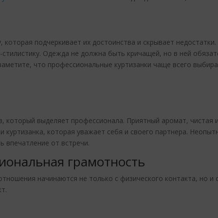
 которая подчеркивает их достоинства и скрывает недостатки
l-стилистику. Одежда не должна быть кричащей, но в ней обяза
заметите, что профессиональные куртизанки чаще всего выбира
ов, который выделяет профессионала. Приятный аромат, чистая 
ами куртизанка, которая уважает себя и своего партнера. Неопы
ь впечатление от встречи.
иональная грамотность
тношения начинаются не только с физического контакта, но и с
т.