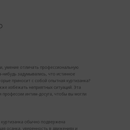
ми, умение отличать профессиональную
а-нибудь задумывались, что истинное
торые приносит с собой опытная куртизанка?
акже избежать неприятных ситуаций. Эта
 профессии интим-досуга, чтобы вы могли
я куртизанка обычно подвержена
ая осанка, уверенность в движениях и