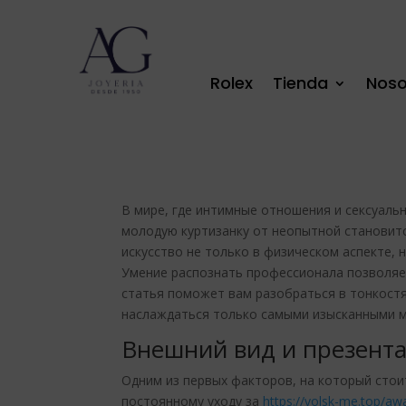
Rolex
Tienda
Noso
В мире, где интимные отношения и сексуал
молодую куртизанку от неопытной становитс
искусство не только в физическом аспекте, 
Умение распознать профессионала позволяет
статья поможет вам разобраться в тонкост
наслаждаться только самыми изысканными 
Внешний вид и презент
Одним из первых факторов, на который сто
постоянному уходу за
https://volsk-me.top/aw