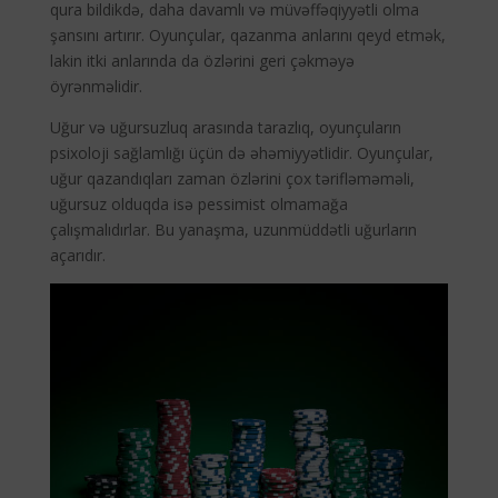
qura bildikdə, daha davamlı və müvəffəqiyyətli olma
şansını artırır. Oyunçular, qazanma anlarını qeyd etmək,
lakin itki anlarında da özlərini geri çəkməyə
öyrənməlidir.
Uğur və uğursuzluq arasında tarazlıq, oyunçuların
psixoloji sağlamlığı üçün də əhəmiyyətlidir. Oyunçular,
uğur qazandıqları zaman özlərini çox tərifləməməli,
uğursuz olduqda isə pessimist olmamağa
çalışmalıdırlar. Bu yanaşma, uzunmüddətli uğurların
açarıdır.