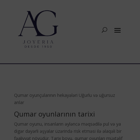
Qumar oyunçularının hekayələri Uğurlu və uğursuz
anlar
Qumar oyunlarının tarixi
Qumar oyunu, insanların əyləncə məqsədilə pul və ya
digər dəyərli əşyalar üzərində risk etməsi ilə əlaqəli bir
fəaliyyət növüdür. Tarix boyu, qumar oyunları müxtəlif