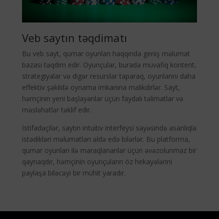
Veb saytın təqdimatı
Bu veb sayt, qumar oyunları haqqında geniş məlumat
bazası təqdim edir. Oyunçular, burada müvafiq kontent,
strategiyalar və digər resurslar taparaq, oyunlarını daha
effektiv şəkildə oynama imkanına malikdirlər. Sayt,
həmçinin yeni başlayanlar üçün faydalı təlimatlar və
məsləhətlər təklif edir.
İstifadəçilər, saytın intuitiv interfeysi sayəsində asanlıqla
istədikləri məlumatları əldə edə bilərlər. Bu platforma,
qumar oyunları ilə maraqlananlar üçün əvəzolunmaz bir
qaynaqdır, həmçinin oyunçuların öz hekayələrini
paylaşa biləcəyi bir mühit yaradır.