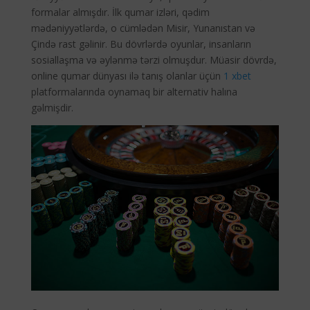
formalar almışdır. İlk qumar izləri, qədim
mədəniyyətlərdə, o cümlədən Misir, Yunanıstan və
Çində rast gəlinir. Bu dövrlərdə oyunlar, insanların
sosiallaşma və əylənmə tərzi olmuşdur. Müasir dövrdə,
online qumar dünyası ilə tanış olanlar üçün
1 xbet
platformalarında oynamaq bir alternativ halına
gəlmişdir.