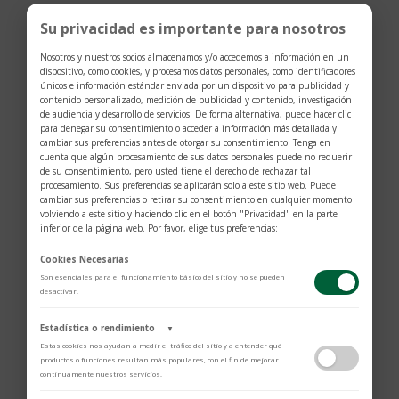
consapevoli dei rischi legati al sovradosaggio di tali
Su privacidad es importante para nosotros
integratori.
Nosotros y nuestros socios almacenamos y/o accedemos a información en un
Con un ordine di anabolizzanti nello shop
dispositivo, como cookies, y procesamos datos personales, como identificadores
https://negoziopercarrozzieri.com/
investi nel tuo
únicos e información estándar enviada por un dispositivo para publicidad y
contenido personalizado, medición de publicidad y contenido, investigación
corpo, nella tua forza e nelle tue prestazioni sportive –
de audiencia y desarrollo de servicios. De forma alternativa, puede hacer clic
senza rischi inutili.
para denegar su consentimiento o acceder a información más detallada y
cambiar sus preferencias antes de otorgar su consentimiento. Tenga en
Rischi Associati al Sovradosaggio
cuenta que algún procesamiento de sus datos personales puede no requerir
Il sovradosaggio di integratori brucia grassi può
de su consentimiento, pero usted tiene el derecho de rechazar tal
procesamiento. Sus preferencias se aplicarán solo a este sitio web. Puede
portare a effetti collaterali gravi. Ecco alcuni dei rischi
cambiar sus preferencias o retirar su consentimiento en cualquier momento
più comuni:
volviendo a este sitio y haciendo clic en el botón "Privacidad" en la parte
inferior de la página web. Por favor, elige tus preferencias:
Problemi Cardiovascolari:
Un consumo eccessivo
Cookies Necesarias
di stimolanti come la caffeina può provocare aumento
Son esenciales para el funcionamiento básico del sitio y no se pueden
della pressione sanguigna, battito cardiaco irregolare
desactivar.
e, in casi estremi, infarti.
Estadística o rendimiento
▼
Disturbi Digestivi:
Nausea, vomito e diarrea
Estas cookies nos ayudan a medir el tráfico del sitio y a entender qué
possono essere conseguenze dirette di un uso
productos o funciones resultan más populares, con el fin de mejorar
continuamente nuestros servicios.
eccessivo di integratori. Questi effetti collaterali