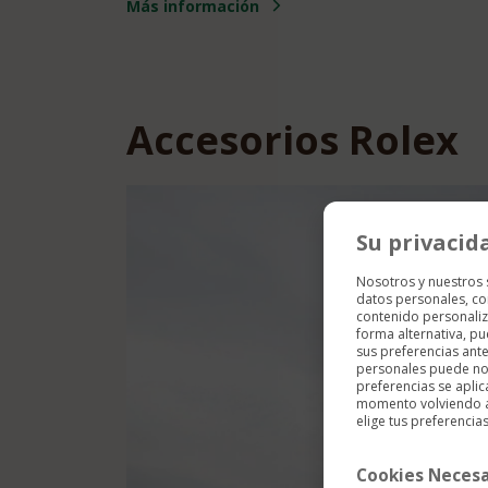
Más información
Accesorios Rolex
Su privacid
Nosotros y nuestros
datos personales, co
contenido personaliz
forma alternativa, p
sus preferencias ant
personales puede no 
preferencias se aplic
momento volviendo a e
elige tus preferencias
Cookies Necesa