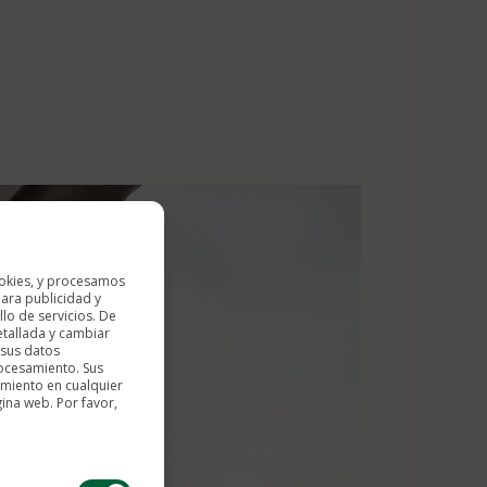
okies, y procesamos
ara publicidad y
lo de servicios. De
etallada y cambiar
 sus datos
rocesamiento. Sus
imiento en cualquier
gina web. Por favor,