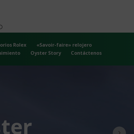
orios Rolex
«Savoir-faire» relojero
imiento
Oyster Story
Contáctenos
ter