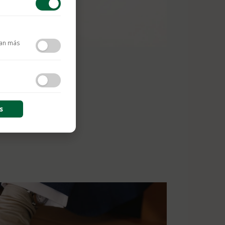
tan más
contenido y las
s
s de sesión