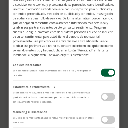
Nosotros y nuestros socios almacenamos y/o accedemos a información en un
Rolex
Rolex
Datejust
Oyster Perpetual
dispositivo, como cookies, y procesamos datos personales, como identificadores
únicos e información estándar enviada por un dispositivo para publicidad y
contenido personalizado, medición de publicidad y contenido, investigación
de audiencia y desarrollo de servicios. De forma alternativa, puede hacer clic
para denegar su consentimiento o acceder a información más detallada y
cambiar sus preferencias antes de otorgar su consentimiento. Tenga en
Relojes profesionales
cuenta que algún procesamiento de sus datos personales puede no requerir
de su consentimiento, pero usted tiene el derecho de rechazar tal
procesamiento. Sus preferencias se aplicarán solo a este sitio web. Puede
cambiar sus preferencias o retirar su consentimiento en cualquier momento
volviendo a este sitio y haciendo clic en el botón "Privacidad" en la parte
inferior de la página web. Por favor, elige tus preferencias:
Cookies Necesarias
Son esenciales para el funcionamiento básico del sitio y no se pueden
desactivar.
Estadística o rendimiento
▼
Estas cookies nos ayudan a medir el tráfico del sitio y a entender qué
productos o funciones resultan más populares, con el fin de mejorar
continuamente nuestros servicios.
Adobe Analytics
Marketing u Orientación
Rolex
Rolex
Utilizamos Adobe Analytics para recopilar datos de uso anónimos, lo que
Se usan para mostrarte anuncios relevantes y personalizados en otros
Cosmograph
Submariner
nos permite analizar el rendimiento de nuestro contenido y las
sitios web.
interacciones de los usuarios.
Daytona