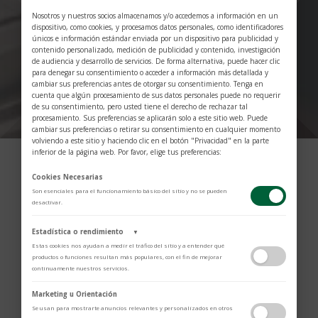
Nosotros y nuestros socios almacenamos y/o accedemos a información en un
dispositivo, como cookies, y procesamos datos personales, como identificadores
únicos e información estándar enviada por un dispositivo para publicidad y
Contáctanos
contenido personalizado, medición de publicidad y contenido, investigación
de audiencia y desarrollo de servicios. De forma alternativa, puede hacer clic
para denegar su consentimiento o acceder a información más detallada y
cambiar sus preferencias antes de otorgar su consentimiento. Tenga en
;
cuenta que algún procesamiento de sus datos personales puede no requerir
de su consentimiento, pero usted tiene el derecho de rechazar tal
procesamiento. Sus preferencias se aplicarán solo a este sitio web. Puede
cambiar sus preferencias o retirar su consentimiento en cualquier momento
volviendo a este sitio y haciendo clic en el botón "Privacidad" en la parte
inferior de la página web. Por favor, elige tus preferencias:
Cookies Necesarias
Son esenciales para el funcionamiento básico del sitio y no se pueden
desactivar.
Escríbenos un
Estadística o rendimiento
▼
Estas cookies nos ayudan a medir el tráfico del sitio y a entender qué
mensaje
productos o funciones resultan más populares, con el fin de mejorar
continuamente nuestros servicios.
Adobe Analytics
Marketing u Orientación
Utilizamos Adobe Analytics para recopilar datos de uso anónimos, lo que
Déjenos saber cómo lo podemos ayudar
Se usan para mostrarte anuncios relevantes y personalizados en otros
nos permite analizar el rendimiento de nuestro contenido y las