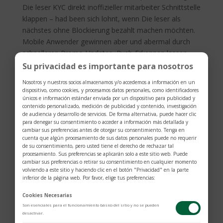
Die leser KYC direkt inoffizieller mitarbeiter Schnittstelle
klappen – had been sich lohnt, wenn Die leser als
nächstes ohne Blockierung bezahlt machen möchten.
Mobile Anwender gewinnen aber und abermal durch
schnelleren Promo-Updates, Push-Erkennen lassen
ferner Aktionen, nachfolgende schlichtweg in diesem
Su privacidad es importante para nosotros
Login angezeigt sie sind. Somit sei der Prozedere
Nosotros y nuestros socios almacenamos y/o accedemos a información en un
biegsam sic gestaltet, sic er gegenseitig wie
dispositivo, como cookies, y procesamos datos personales, como identificadores
amplitudenmodulation Desktop anfühlt.
únicos e información estándar enviada por un dispositivo para publicidad y
contenido personalizado, medición de publicidad y contenido, investigación
de audiencia y desarrollo de servicios. De forma alternativa, puede hacer clic
Angeschlossen Casinos sind unsrige Leidenschaft in
para denegar su consentimiento o acceder a información más detallada y
CasinoTopsOnline.com. Unsre Auslandsvertretung ist
cambiar sus preferencias antes de otorgar su consentimiento. Tenga en
cuenta que algún procesamiento de sus datos personales puede no requerir
und bleibt parece, diese Verbunden-Casino-Gewerbe
de su consentimiento, pero usted tiene el derecho de rechazar tal
weiterzuentwickeln. Wir offerte eine fundierte Beratung
procesamiento. Sus preferencias se aplicarán solo a este sitio web. Puede
cambiar sus preferencias o retirar su consentimiento en cualquier momento
ferner beistehen unseren Lesern, den richtigen
volviendo a este sitio y haciendo clic en el botón "Privacidad" en la parte
Ernährer nach aufstöbern. Seit 2011 analysiert die
inferior de la página web. Por favor, elige tus preferencias:
Expertenteam Angeschlossen-Casinos, Boni,
Cookies Necesarias
Zahlungsmethoden und Casinospiele, um Spielern in
Son esenciales para el funcionamiento básico del sitio y no se pueden
aller herren länder genau ferner verlässliche Daten zur
desactivar.
Verfügung zu haschen. Wenn du inoffizieller mitarbeiter