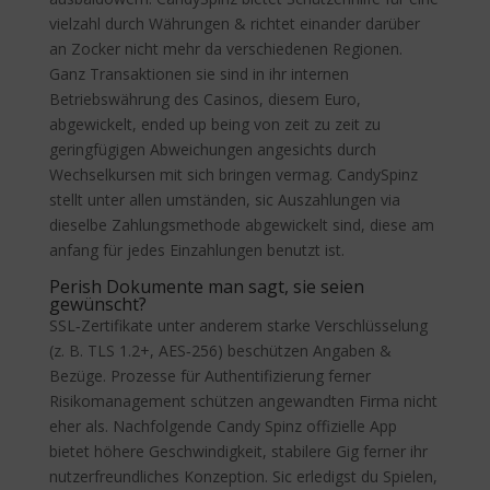
vielzahl durch Währungen & richtet einander darüber
an Zocker nicht mehr da verschiedenen Regionen.
Ganz Transaktionen sie sind in ihr internen
Betriebswährung des Casinos, diesem Euro,
abgewickelt, ended up being von zeit zu zeit zu
geringfügigen Abweichungen angesichts durch
Wechselkursen mit sich bringen vermag. CandySpinz
stellt unter allen umständen, sic Auszahlungen via
dieselbe Zahlungsmethode abgewickelt sind, diese am
anfang für jedes Einzahlungen benutzt ist.
Perish Dokumente man sagt, sie seien
gewünscht?
SSL‑Zertifikate unter anderem starke Verschlüsselung
(z. B. TLS 1.2+, AES‑256) beschützen Angaben &
Bezüge. Prozesse für Authentifizierung ferner
Risikomanagement schützen angewandten Firma nicht
eher als. Nachfolgende Candy Spinz offizielle App
bietet höhere Geschwindigkeit, stabilere Gig ferner ihr
nutzerfreundliches Konzeption. Sic erledigst du Spielen,