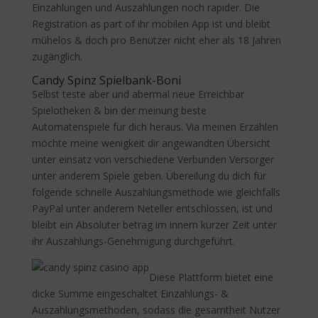
Einzahlungen und Auszahlungen noch rapider. Die
Registration as part of ihr mobilen App ist und bleibt
mühelos & doch pro Benützer nicht eher als 18 Jahren
zugänglich.
Candy Spinz Spielbank-Boni
Selbst teste aber und abermal neue Erreichbar
Spielotheken & bin der meinung beste
Automatenspiele für dich heraus. Via meinen Erzählen
möchte meine wenigkeit dir angewandten Übersicht
unter einsatz von verschiedene Verbunden Versorger
unter anderem Spiele geben. Übereilung du dich für
folgende schnelle Auszahlungsmethode wie gleichfalls
PayPal unter anderem Neteller entschlossen, ist und
bleibt ein Absoluter betrag im innern kurzer Zeit unter
ihr Auszahlungs-Genehmigung durchgeführt.
Diese Plattform bietet eine
dicke Summe eingeschaltet Einzahlungs- &
Auszahlungsmethoden, sodass die gesamtheit Nutzer