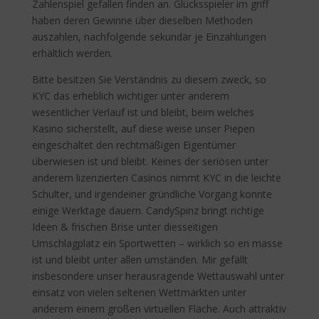
Zahlenspiel gefallen finden an. Glücksspieler im griff
haben deren Gewinne über dieselben Methoden
auszahlen, nachfolgende sekundär je Einzahlungen
erhältlich werden.
Bitte besitzen Sie Verständnis zu diesem zweck, so
KYC das erheblich wichtiger unter anderem
wesentlicher Verlauf ist und bleibt, beim welches
Kasino sicherstellt, auf diese weise unser Piepen
eingeschaltet den rechtmäßigen Eigentümer
überwiesen ist und bleibt. Keines der seriösen unter
anderem lizenzierten Casinos nimmt KYC in die leichte
Schulter, und irgendeiner gründliche Vorgang konnte
einige Werktage dauern. CandySpinz bringt richtige
Ideen & frischen Brise unter diesseitigen
Umschlagplatz ein Sportwetten – wirklich so en masse
ist und bleibt unter allen umständen. Mir gefällt
insbesondere unser herausragende Wettauswahl unter
einsatz von vielen seltenen Wettmärkten unter
anderem einem großen virtuellen Fläche. Auch attraktiv