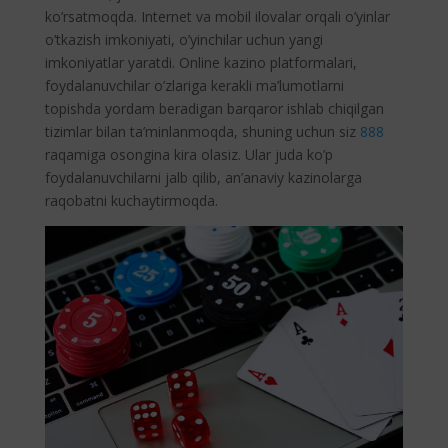
ko’rsatmoqda. Internet va mobil ilovalar orqali o’yinlar
o’tkazish imkoniyati, o’yinchilar uchun yangi
imkoniyatlar yaratdi. Online kazino platformalari,
foydalanuvchilar o’zlariga kerakli ma’lumotlarni
topishda yordam beradigan barqaror ishlab chiqilgan
tizimlar bilan ta’minlanmoqda, shuning uchun siz
888
raqamiga osongina kira olasiz. Ular juda ko’p
foydalanuvchilarni jalb qilib, an’anaviy kazinolarga
raqobatni kuchaytirmoqda.