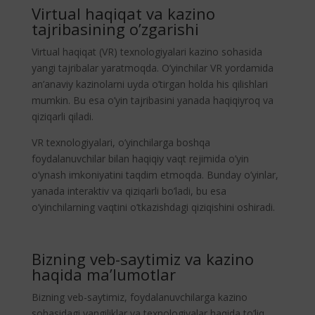
Virtual haqiqat va kazino
tajribasining o’zgarishi
Virtual haqiqat (VR) texnologiyalari kazino sohasida
yangi tajribalar yaratmoqda. O’yinchilar VR yordamida
an’anaviy kazinolarni uyda o’tirgan holda his qilishlari
mumkin. Bu esa o’yin tajribasini yanada haqiqiyroq va
qiziqarli qiladi.
VR texnologiyalari, o’yinchilarga boshqa
foydalanuvchilar bilan haqiqiy vaqt rejimida o’yin
o’ynash imkoniyatini taqdim etmoqda. Bunday o’yinlar,
yanada interaktiv va qiziqarli bo’ladi, bu esa
o’yinchilarning vaqtini o’tkazishdagi qiziqishini oshiradi.
Bizning veb-saytimiz va kazino
haqida ma’lumotlar
Bizning veb-saytimiz, foydalanuvchilarga kazino
sohasidagi yangiliklar va texnologiyalar haqida to’liq