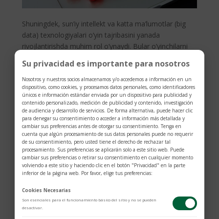
Shuningdek, sun’iy intellekt va katta ma’lumotlar (big
data) texnologiyalari o’yin tajribasini yanada
rivojlantirishda muhim rol o’ynaydi. Bular o’yinchilarni
yanada to’g’ri va shaxsiylashtirilgan xizmatlar bilan
Su privacidad es importante para nosotros
ta’minlash imkonini beradi, bu esa foydalanuvchilarning
qoniqishini oshiradi.
Nosotros y nuestros socios almacenamos y/o accedemos a información en un
dispositivo, como cookies, y procesamos datos personales, como identificadores
Online kazinolar va mobil
únicos e información estándar enviada por un dispositivo para publicidad y
contenido personalizado, medición de publicidad y contenido, investigación
o’yinlarning o’sishi
de audiencia y desarrollo de servicios. De forma alternativa, puede hacer clic
para denegar su consentimiento o acceder a información más detallada y
Bugungi kunda online kazino platformalari,
cambiar sus preferencias antes de otorgar su consentimiento. Tenga en
cuenta que algún procesamiento de sus datos personales puede no requerir
o’yinchilarga qulay sharoitlar yaratish bilan birga, ularni
de su consentimiento, pero usted tiene el derecho de rechazar tal
mobil qurilmalarda o’yin o’ynash imkoniyati bilan
procesamiento. Sus preferencias se aplicarán solo a este sitio web. Puede
ta’minlamoqda. Bu orqali, odamlar istalgan joyda va
cambiar sus preferencias o retirar su consentimiento en cualquier momento
volviendo a este sitio y haciendo clic en el botón "Privacidad" en la parte
istalgan vaqtda o’yin o’ynashlari mumkin, bu esa kazino
inferior de la página web. Por favor, elige tus preferencias:
faoliyatini yanada kengaytiradi.
Cookies Necesarias
Mobil o’yinlar, o’yinchilarga yangi o’yin turlarini sinab
Son esenciales para el funcionamiento básico del sitio y no se pueden
ko’rishga imkon beradi, hamda o’zaro bog’lanish va
desactivar.