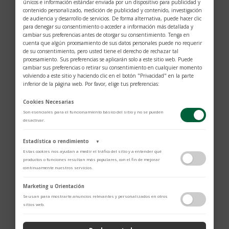
únicos e información estándar enviada por un dispositivo para publicidad y
contenido personalizado, medición de publicidad y contenido, investigación
de audiencia y desarrollo de servicios. De forma alternativa, puede hacer clic
para denegar su consentimiento o acceder a información más detallada y
cambiar sus preferencias antes de otorgar su consentimiento. Tenga en
cuenta que algún procesamiento de sus datos personales puede no requerir
de su consentimiento, pero usted tiene el derecho de rechazar tal
procesamiento. Sus preferencias se aplicarán solo a este sitio web. Puede
cambiar sus preferencias o retirar su consentimiento en cualquier momento
volviendo a este sitio y haciendo clic en el botón "Privacidad" en la parte
inferior de la página web. Por favor, elige tus preferencias:
Cookies Necesarias
Para celebrar su colaboración con Alinghi Red
Son esenciales para el funcionamiento básico del sitio y no se pueden
desactivar.
Bull Racing, TUDOR produce dos modelos
Pelagos FXD: un cronógrafo y un reloj que solo
Estadística o rendimiento
▼
Estas cookies nos ayudan a medir el tráfico del sitio y a entender qué
indica la hora. Los modelos Pelagos FXD
productos o funciones resultan más populares, con el fin de mejorar
continuamente nuestros servicios.
“Alinghi Red Bull Racing Edition” incluyen varias
Adobe Analytics
Marketing u Orientación
novedades para TUDOR que van más allá de los
Utilizamos Adobe Analytics para recopilar datos de uso anónimos, lo que
Se usan para mostrarte anuncios relevantes y personalizados en otros
nos permite analizar el rendimiento de nuestro contenido y las
relojes. En 2022 se lanzó una colaboración a
sitios web.
interacciones de los usuarios.
largo plazo entre TUDOR y Alinghi Red Bull
Política de Privacidad