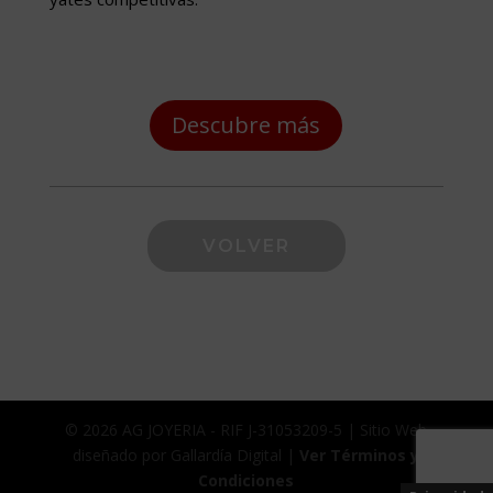
Descubre más
VOLVER
© 2026 AG JOYERIA - RIF J-31053209-5 | Sitio Web
diseñado por Gallardía Digital |
Ver Términos y
Condiciones