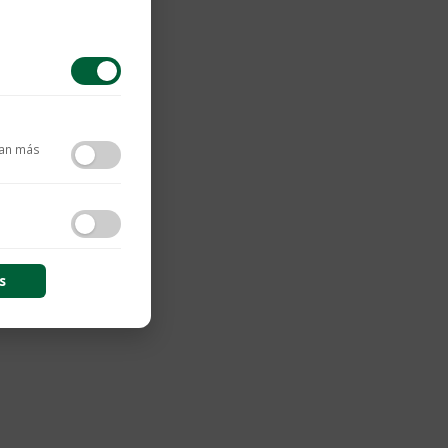
tan más
contenido y las
s
s de sesión