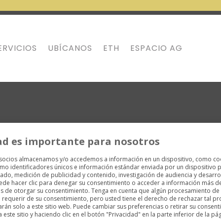
ERVICIOS
UBÍCANOS
ETH
ESPACIO AG
ad es importante para nosotros
 socios almacenamos y/o accedemos a información en un dispositivo, como co
b diseñado por Gallardía Digital |
Ver Términos y Condiciones
mo identificadores únicos e información estándar enviada por un dispositivo p
ado, medición de publicidad y contenido, investigación de audiencia y desarrol
uede hacer clic para denegar su consentimiento o acceder a información más d
es de otorgar su consentimiento. Tenga en cuenta que algún procesamiento de
requerir de su consentimiento, pero usted tiene el derecho de rechazar tal p
arán solo a este sitio web. Puede cambiar sus preferencias o retirar su consent
ste sitio y haciendo clic en el botón "Privacidad" en la parte inferior de la pá