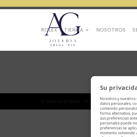
ROLEX
TIENDA
NOSOTROS
S
Su privacid
Nosotros y nuestros
© 2026 AG JOYERIA - RIF J-31053209-5 | Sitio We
datos personales, co
contenido personaliz
forma alternativa, p
sus preferencias ant
personales puede no 
preferencias se aplic
momento volviendo a e