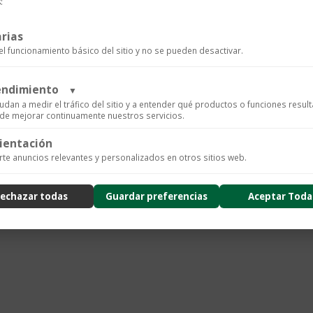
:
rias
el funcionamiento básico del sitio y no se pueden desactivar.
rendimiento
▼
udan a medir el tráfico del sitio y a entender qué productos o funciones resul
n de mejorar continuamente nuestros servicios.
ientación
ics para recopilar datos de uso anónimos, lo que nos permite analizar el rendimiento de nuestro 
te anuncios relevantes y personalizados en otros sitios web.
arios.
ad
echazar todas
Guardar preferencias
Aceptar Toda
nzado de la experiencia del usuario (UX), incluyendo mapas de calor, análisis de zona, grabacione
usión de datos sensibles) y análisis de formularios.
ad