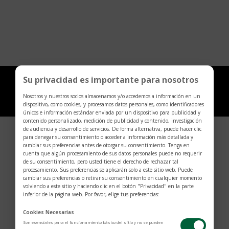
Su privacidad es importante para nosotros
© 2026 AG JOYERIA - RIF J-31053209-5 | Sitio Web
diseñado por Gallardía Digital |
Ver Términos y
Nosotros y nuestros socios almacenamos y/o accedemos a información en un
Condiciones
dispositivo, como cookies, y procesamos datos personales, como identificadores
únicos e información estándar enviada por un dispositivo para publicidad y
contenido personalizado, medición de publicidad y contenido, investigación
de audiencia y desarrollo de servicios. De forma alternativa, puede hacer clic
para denegar su consentimiento o acceder a información más detallada y
cambiar sus preferencias antes de otorgar su consentimiento. Tenga en
cuenta que algún procesamiento de sus datos personales puede no requerir
de su consentimiento, pero usted tiene el derecho de rechazar tal
procesamiento. Sus preferencias se aplicarán solo a este sitio web. Puede
cambiar sus preferencias o retirar su consentimiento en cualquier momento
volviendo a este sitio y haciendo clic en el botón "Privacidad" en la parte
inferior de la página web. Por favor, elige tus preferencias:
Cookies Necesarias
Son esenciales para el funcionamiento básico del sitio y no se pueden