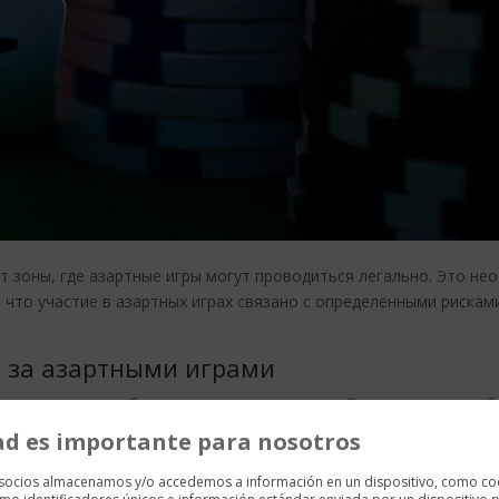
т зоны, где азартные игры могут проводиться легально. Это н
 что участие в азартных играх связано с определёнными рискам
 за азартными играми
ртными играми, обязаны получить лицензию. Лицензирование об
прозрачно. Каждый игрок имеет право проверять наличие лиценз
ad es importante para nosotros
осовестной практики.
 socios almacenamos y/o accedemos a información en un dispositivo, como co
 осуществляет Федеральная налоговая служба, которая также о