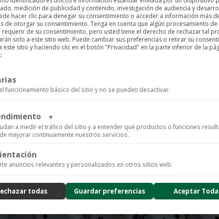
mo identificadores únicos e información estándar enviada por un dispositivo p
ado, medición de publicidad y contenido, investigación de audiencia y desarrol
 только регулировать рынок, но и получать доходы от этой дея
uede hacer clic para denegar su consentimiento o acceder a información más d
es de otorgar su consentimiento. Tenga en cuenta que algún procesamiento de
грах
requerir de su consentimiento, pero usted tiene el derecho de rechazar tal p
arán solo a este sitio web. Puede cambiar sus preferencias o retirar su consent
торые защищаются законом. Это включает право на получение 
ste sitio y haciendo clic en el botón "Privacidad" en la parte inferior de la pá
Игроки также могут требовать справедливого отношения со сто
:
ров.
rias
ганизаторов азартных игр предоставлять игрокам возможность 
el funcionamiento básico del sitio y no se pueden desactivar.
о для обеспечения ответственной игры и защиты игроков от иг
онодательства
rendimiento
▼
udan a medir el tráfico del sitio y a entender qué productos o funciones resul
ах может повлечь за собой серьёзные последствия как для орга
n de mejorar continuamente nuestros servicios.
ованию лицензии и уголовной ответственности. Игроки, в свою 
, включая потерю денег и отсутствие возможности получить выи
ientación
ics para recopilar datos de uso anónimos, lo que nos permite analizar el rendimiento de nuestro 
te anuncios relevantes y personalizados en otros sitios web.
arios.
енениями в законодательстве и соблюдать все установленные п
ad
ре азартных игр.
echazar todas
Guardar preferencias
Aceptar Toda
nzado de la experiencia del usuario (UX), incluyendo mapas de calor, análisis de zona, grabacione
usión de datos sensibles) y análisis de formularios.
ad