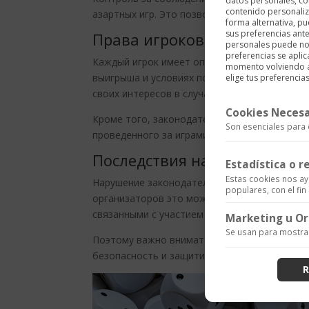
datos personales, co
contenido personaliz
азартных игр. Это позволяет государству не
forma alternativa, p
sus preferencias ant
Права игроков в азартных и
personales puede no 
preferencias se aplic
Каждый игрок имеет определённые права, ко
momento volviendo a e
выигрыша и условиях получения выигрышей. 
elige tus preferencias
своих интересов в случае возникновения спо
Cookies Necesa
Кроме того, законодательство обязывает ор
Son esenciales para 
проведенного за играми. Это особенно важн
Последствия нарушения зак
Estadística o 
Estas cookies nos ay
Нарушение законодательства об азартных игр
populares, con el fi
организаторов это может привести к аннулир
Adobe Analytics
связанными с участием в нелегальных играх
Marketing u Or
Utilizamos Adobe Analyt
Se usan para mostrar
interacciones de los usu
Поэтому важно внимательно следить за изм
Política de Privacid
безопасность и защитит ваши интересы в ми
R
ContentSquare
Proporciona análisis ava
(anonimizadas o con excl
Política de Privacid