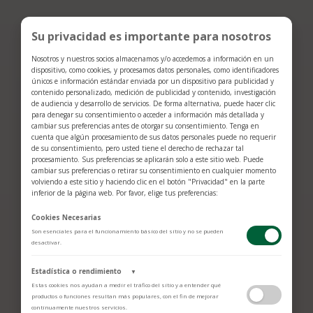
Su privacidad es importante para nosotros
Nosotros y nuestros socios almacenamos y/o accedemos a información en un
dispositivo, como cookies, y procesamos datos personales, como identificadores
únicos e información estándar enviada por un dispositivo para publicidad y
contenido personalizado, medición de publicidad y contenido, investigación
de audiencia y desarrollo de servicios. De forma alternativa, puede hacer clic
para denegar su consentimiento o acceder a información más detallada y
cambiar sus preferencias antes de otorgar su consentimiento. Tenga en
cuenta que algún procesamiento de sus datos personales puede no requerir
de su consentimiento, pero usted tiene el derecho de rechazar tal
procesamiento. Sus preferencias se aplicarán solo a este sitio web. Puede
Brazalete Baraka 316L
Brazalete Baraka 316L
cambiar sus preferencias o retirar su consentimiento en cualquier momento
volviendo a este sitio y haciendo clic en el botón "Privacidad" en la parte
$
496
$
2.101
inferior de la página web. Por favor, elige tus preferencias:
Cookies Necesarias
Son esenciales para el funcionamiento básico del sitio y no se pueden
desactivar.
Estadística o rendimiento
▼
Estas cookies nos ayudan a medir el tráfico del sitio y a entender qué
productos o funciones resultan más populares, con el fin de mejorar
continuamente nuestros servicios.