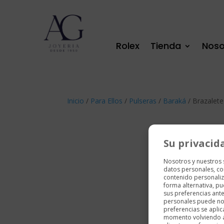
Rolex
Tienda
Noso
Inicio
/
Para Ellos
/
Pulseras
/
Baraká
/ Brazalet
Su privacid
Nosotros y nuestros
datos personales, co
contenido personaliz
forma alternativa, p
sus preferencias ant
personales puede no 
preferencias se aplic
momento volviendo a e