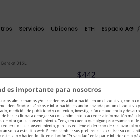
tros
Servicios
Ubícanos
ETH
Espacio AG
e Baraka 316L
$
442
Oro rosado
ad es importante para nosotros
Acero inoxidable
 socios almacenamos y/o accedemos a información en un dispositivo, como co
PDV azul
mo identificadores únicos e información estándar enviada por un dispositivo p
ado, medición de publicidad y contenido, investigación de audiencia y desarrol
BARAKÁ
uede hacer clic para denegar su consentimiento o acceder a información más d
es de otorgar su consentimiento. Tenga en cuenta que algún procesamiento de
requerir de su consentimiento, pero usted tiene el derecho de rechazar tal p
1 disponibles
arán solo a este sitio web. Puede cambiar sus preferencias o retirar su consent
ste sitio y haciendo clic en el botón "Privacidad" en la parte inferior de la pá