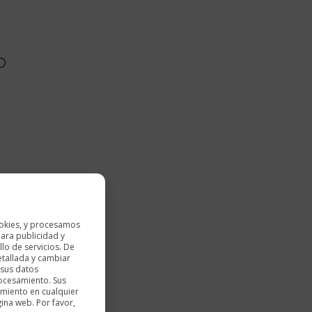
okies, y procesamos
ara publicidad y
lo de servicios. De
etallada y cambiar
 sus datos
rocesamiento. Sus
imiento en cualquier
gina web. Por favor,