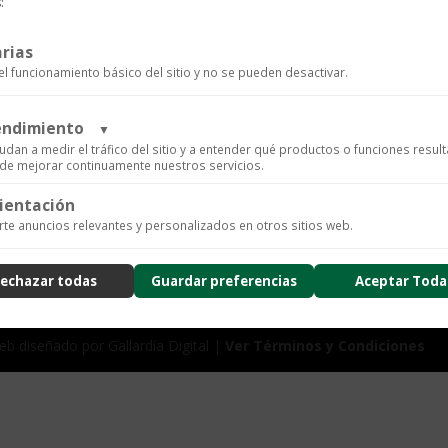
:
Brazalete
Añadir al carrito
Baraka
316L
rias
el funcionamiento básico del sitio y no se pueden desactivar.
cantidad
SKU:
P0001669
Categorías:
Ba
rendimiento
▼
udan a medir el tráfico del sitio y a entender qué productos o funciones resul
n de mejorar continuamente nuestros servicios.
ientación
ics para recopilar datos de uso anónimos, lo que nos permite analizar el rendimiento de nuestro 
te anuncios relevantes y personalizados en otros sitios web.
arios.
ad
echazar todas
Guardar preferencias
Aceptar Toda
nzado de la experiencia del usuario (UX), incluyendo mapas de calor, análisis de zona, grabacione
usión de datos sensibles) y análisis de formularios.
ad
b diseñado por Gallardía Digital |
Ver Términos y Condiciones