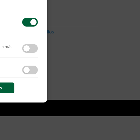
raká
,
Brazaletes
,
Para Ellos
tan más
contenido y las
s
s de sesión