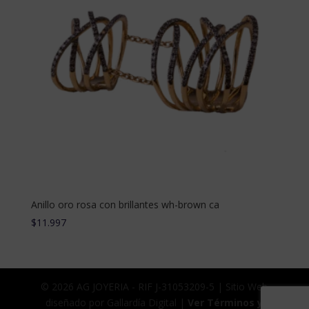
Anillo oro rosa con brillantes wh-brown ca
$
11.997
© 2026 AG JOYERIA - RIF J-31053209-5 | Sitio Web
diseñado por Gallardía Digital |
Ver Términos y