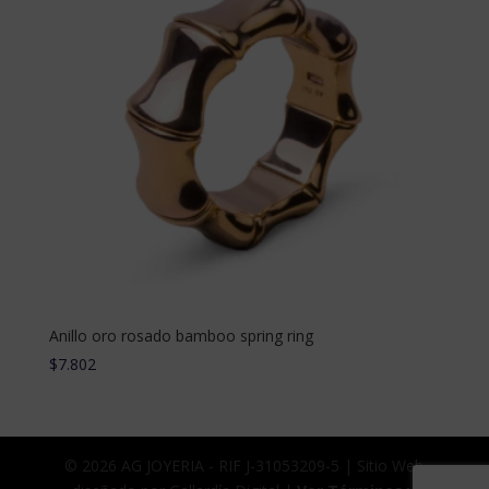
Anillo oro rosado bamboo spring ring
$
7.802
© 2026 AG JOYERIA - RIF J-31053209-5 | Sitio Web