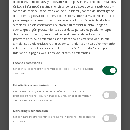
dispositivo, como cookies, y procesamos datos personales, como identificadores
únicos e información estándar enviada por un dispositivo para publicidad y
contenido personalizado, medición de publicidad y contenido, investigación
de audiencia y desarrollo de servicios. De forma alternativa, puede hacer clic
para denegar su consentimiento o acceder a información más detallada y
cambiar sus preferencias antes de otorgar su consentimiento. Tenga en
cuenta que algún procesamiento de sus datos personales puede no requerir
de su consentimiento, pero usted tiene el derecho de rechazar tal
procesamiento. Sus preferencias se aplicarán solo a este sitio web. Puede
cambiar sus preferencias o retirar su consentimiento en cualquier momento
volviendo a este sitio y haciendo clic en el botón "Privacidad" en la parte
inferior de la página web. Por favor, elige tus preferencias:
Cookies Necesarias
Son esenciales para el funcionamiento básico del sitio y no se pueden
desactivar.
Estadística o rendimiento
▼
Anillo oro amarillo hbt cognac
Estas cookies nos ayudan a medir el tráfico del sitio y a entender qué
$
8.065
productos o funciones resultan más populares, con el fin de mejorar
continuamente nuestros servicios.
Adobe Analytics
Marketing u Orientación
Utilizamos Adobe Analytics para recopilar datos de uso anónimos, lo que
Se usan para mostrarte anuncios relevantes y personalizados en otros
nos permite analizar el rendimiento de nuestro contenido y las
sitios web.
interacciones de los usuarios.
Política de Privacidad